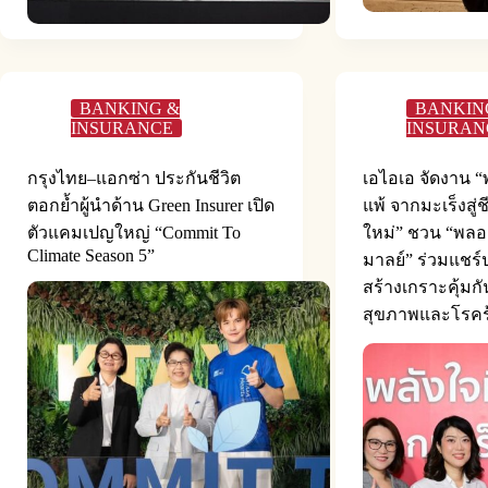
BANKING &
BANKIN
INSURANCE
INSURAN
กรุงไทย–แอกซ่า ประกันชีวิต
เอไอเอ จัดงาน “พ
ตอกย้ำผู้นำด้าน Green Insurer เปิด
แพ้ จากมะเร็งสู่ช
ตัวแคมเปญใหญ่ “Commit To
ใหม่” ชวน “พลอ
Climate Season 5”
มาลย์” ร่วมแชร
สร้างเกราะคุ้มก
สุขภาพและโรคร