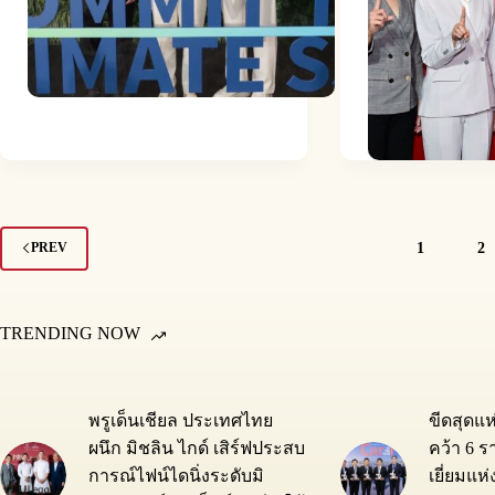
1
2
PREV
TRENDING NOW
พรูเด็นเชียล ประเทศไทย
ขีดสุดแ
ผนึก มิชลิน ไกด์ เสิร์ฟประสบ
คว้า 6 ร
การณ์ไฟน์ไดนิ่งระดับมิ
เยี่ยมแห