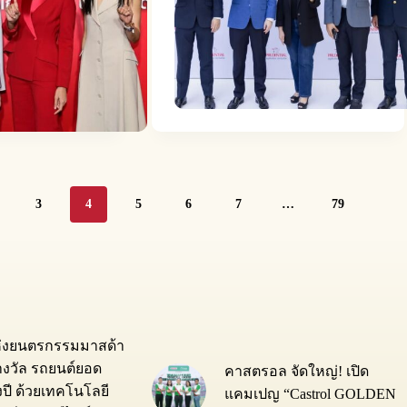
3
4
5
6
7
…
79
ห่งยนตรกรรมมาสด้า
างวัล รถยนต์ยอด
คาสตรอล จัดใหญ่! เปิด
่งปี ด้วยเทคโนโลยี
แคมเปญ “Castrol GOLDEN