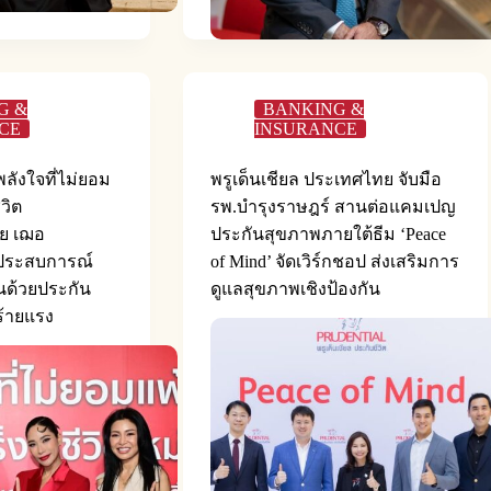
G &
BANKING &
CE
INSURANCE
ลังใจที่ไม่ยอม
พรูเด็นเชียล ประเทศไทย จับมือ
ีวิต
รพ.บำรุงราษฎร์ สานต่อแคมเปญ
ย เฌอ
ประกันสุขภาพภายใต้ธีม ‘Peace
์ประสบการณ์
of Mind’ จัดเวิร์กชอป ส่งเสริมการ
ันด้วยประกัน
ดูแลสุขภาพเชิงป้องกัน
้ายแรง