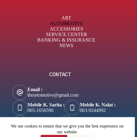
ART
AUTOMOTIVE
ACCESSORIES
SERVICE CENTER
BANKING & INSURANCE
NEWS
CONTACT
Email :
theartomotive@gmail.com
Mobile K. Sarita :
Mobile K. Nalat :
065-1656596
063-9244992
Tik-Tok :
About Business :
@theartomotive
Biztosuccess.com
We use cookies to ensure that we give you the best experience on
our website.
About Lifestyle :