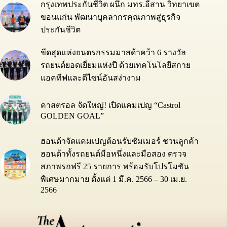
กรุงเทพประกันชีวิต ผนึก มทร.อีสาน วิทยาเขต
ขอนแก่น พัฒนาบุคลากรคุณภาพสู่ธุรกิจ
ประกันชีวิต
ขีดสุดแห่งยนตรกรรมมาสด้าคว้า 6 รางวัล
รถยนต์ยอดเยี่ยมแห่งปี ด้วยเทคโนโลยีสกาย
แอคทีฟและดีไซน์อันสง่างาม
คาสตรอล จัดใหญ่! เปิดแคมเปญ “Castrol
GOLDEN GOAL”
ฮอนด้าจัดแคมเปญต้อนรับซัมเมอร์ ชวนลูกค้า
ฮอนด้าทั้งรถยนต์มือหนึ่งและมือสอง ตรวจ
สภาพรถฟรี 25 รายการ พร้อมรับโปรโมชัน
พิเศษมากมาย ตั้งแต่ 1 มี.ค. 2566 – 30 เม.ย.
2566