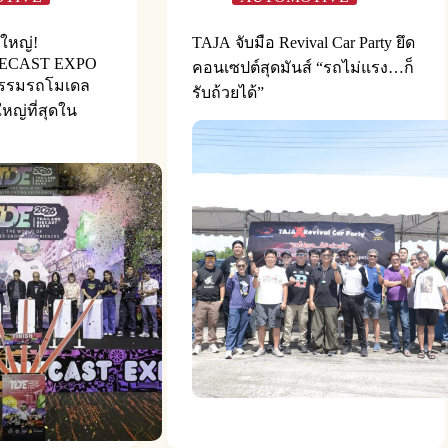
งใหญ่!
TAJA จับมือ Revival Car Party ยึด
IECAST EXPO
คอนเซปต์สุดมันส์ “รถไม่แรง…ก็
หกรรมรถโมเดล
รับถ้วยได้”
ญ่ที่สุดใน