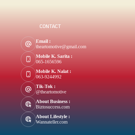
CONTACT
Email :
theartomotive@gmail.com
Mobile K. Sarita :
065-1656596
Mobile K. Nalat :
063-9244992
Tik-Tok :
@theartomotive
About Business :
Biztosuccess.com
About Lifestyle :
Wannateller.com