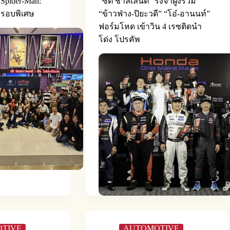
“Spider-Man:
“ซิตี้ ชาลเลนต์” รั้งจ่าฝูงร่วม
 รอบพิเศษ
“ข้าวฟ่าง-ปิยะวดี” “โอ๋-อานนท์”
ฟอร์มโหด เข้าวิน 4 เรซติดนำ
โด่ง โปรคัพ
TIVE
AUTOMOTIVE