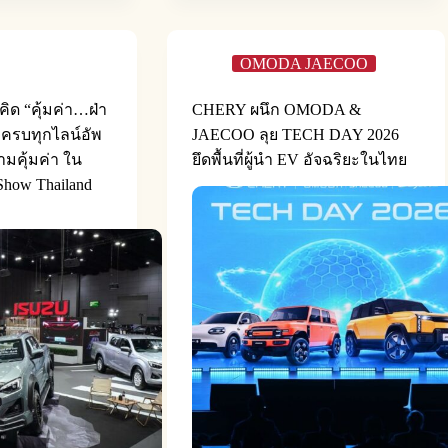
OMODA JAECOO
คิด “คุ้มค่า…ฝ่า
CHERY ผนึก OMODA &
็มครบทุกไลน์อัพ
JAECOO ลุย TECH DAY 2026
มคุ้มค่า ใน
ยึดพื้นที่ผู้นำ EV อัจฉริยะในไทย
how Thailand