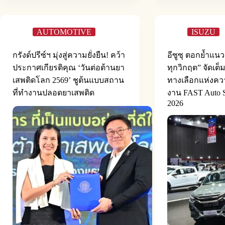
AUTOMOTIVE
ISUZU
กรังด์ปรีซ์ฯ มุ่งสู่ความยั่งยืน! คว้า
อีซูซุ ตอกย้ำแนว
ประกาศเกียรติคุณ ‘วันต่อต้านยา
ทุกวิกฤต” จัดเต
เสพติดโลก 2569’ ชูต้นแบบสถาน
ทางเลือกแห่งควา
ที่ทำงานปลอดยาเสพติด
งาน FAST Auto S
2026