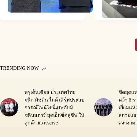
TRENDING NOW
พรูเด็นเชียล ประเทศไทย
ขีดสุดแ
ผนึก มิชลิน ไกด์ เสิร์ฟประสบ
คว้า 6 ร
การณ์ไฟน์ไดนิ่งระดับมิ
เยี่ยมแห
ชลินสตาร์ สุดเอ็กซ์คลูซีฟ ให้
สกายแอค
ลูกค้า ttb reserve
สง่างาม