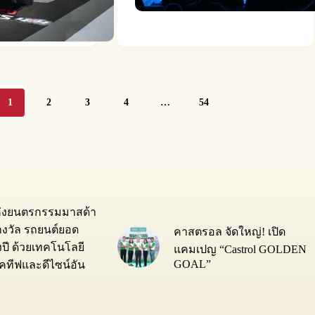
1
2
3
4
…
54
ห่งยนตรกรรมมาสด้า
างวัล รถยนต์ยอด
คาสตรอล จัดใหญ่! เปิด
่งปี ด้วยเทคโนโลยี
แคมเปญ “Castrol GOLDEN
GOAL”
ทีฟและดีไซน์อัน