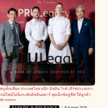
พรูเด็นเชียล ประเทศไทย ผนึก มิชลิน ไกด์ เสิร์ฟประสบกา
รณ์ไฟน์ไดนิ่งระดับมิชลินสตาร์ สุดเอ็กซ์คลูซีฟ ให้ลูกค้า
ttb reserve
BANKING & INSURANCE
8 August 2026