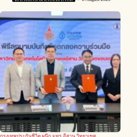
กรุงเทพประกันชีวิต ผนึก มทร.อีสาน วิทยาเขต