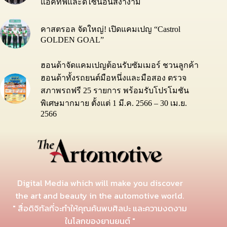
แอคทีฟและดีไซน์อันสง่างาม
คาสตรอล จัดใหญ่! เปิดแคมเปญ “Castrol
GOLDEN GOAL”
ฮอนด้าจัดแคมเปญต้อนรับซัมเมอร์ ชวนลูกค้า
ฮอนด้าทั้งรถยนต์มือหนึ่งและมือสอง ตรวจ
สภาพรถฟรี 25 รายการ พร้อมรับโปรโมชัน
พิเศษมากมาย ตั้งแต่ 1 มี.ค. 2566 – 30 เม.ย.
2566
Digital Media which will make you discover
the art and beauty in the automotive world.
" สื่อดิจิทัลที่จะทำให้คุณค้นพบศิลปะ และความงดงาม
ในโลกของยานยนต์ "