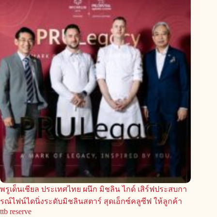
พรูเด็นเชียล ประเทศไทย ผนึก มิชลิน ไกด์ เสิร์ฟประสบกา
รณ์ไฟน์ไดนิ่งระดับมิชลินสตาร์ สุดเอ็กซ์คลูซีฟ ให้ลูกค้า
ttb reserve