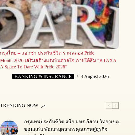
กรุงไทย – แอกซ่า ประกันชีวิต ร่วมฉลอง Pride
Month 2026 เสริมสร้างแรงบันดาลใจ ภายใต้ธีม “KTAXA
A Space To Dare With Pride 2026”
BANKING & INSURANCE
3 August 2026
TRENDING NOW
กรุงเทพประกันชีวิต ผนึก มทร.อีสาน วิทยาเขต
ขอนแก่น พัฒนาบุคลากรคุณภาพสู่ธุรกิจ