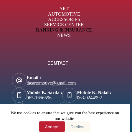
ART
AUTOMOTIVE
ACCESSORIES
SERVICE CENTER
BANKING & INSURANCE
NEWS
CONTACT
Email :
theartomotive@gmail.com
Mobile K. Sarita :
Mobile K. Nalat :
065-1656596
063-9244992
Tik-Tok :
About Business :
@theartomotive
Biztosuccess.com
We use cookies to ensure that we give you the best experience on
our website.
About Lifestyle :
Accept
Decline
Wannateller.com