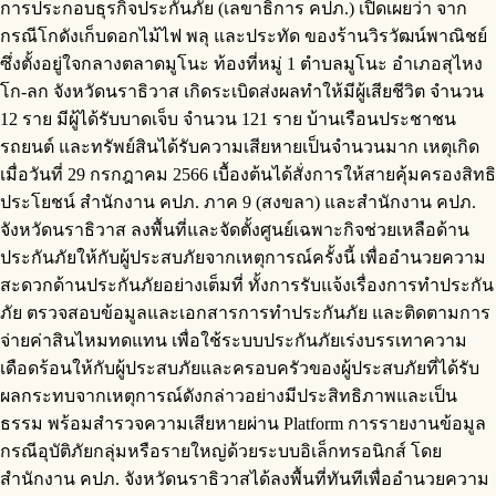
การประกอบธุรกิจประกันภัย (เลขาธิการ คปภ.) เปิดเผยว่า จาก
กรณีโกดังเก็บดอกไม้ไฟ พลุ และประทัด ของร้านวิรวัฒน์พาณิชย์
ซึ่งตั้งอยู่ใจกลางตลาดมูโนะ ท้องที่หมู่ 1 ตำบลมูโนะ อำเภอสุไหง
โก-ลก จังหวัดนราธิวาส เกิดระเบิดส่งผลทำให้มีผู้เสียชีวิต จำนวน
12 ราย มีผู้ได้รับบาดเจ็บ จำนวน 121 ราย บ้านเรือนประชาชน
รถยนต์ และทรัพย์สินได้รับความเสียหายเป็นจำนวนมาก เหตุเกิด
เมื่อวันที่ 29 กรกฎาคม 2566 เบื้องต้นได้สั่งการให้สายคุ้มครองสิทธิ
ประโยชน์ สำนักงาน คปภ. ภาค 9 (สงขลา) และสำนักงาน คปภ.
จังหวัดนราธิวาส ลงพื้นที่และจัดตั้งศูนย์เฉพาะกิจช่วยเหลือด้าน
ประกันภัยให้กับผู้ประสบภัยจากเหตุการณ์ครั้งนี้ เพื่ออำนวยความ
สะดวกด้านประกันภัยอย่างเต็มที่ ทั้งการรับแจ้งเรื่องการทำประกัน
ภัย ตรวจสอบข้อมูลและเอกสารการทำประกันภัย และติดตามการ
จ่ายค่าสินไหมทดแทน เพื่อใช้ระบบประกันภัยเร่งบรรเทาความ
เดือดร้อนให้กับผู้ประสบภัยและครอบครัวของผู้ประสบภัยที่ได้รับ
ผลกระทบจากเหตุการณ์ดังกล่าวอย่างมีประสิทธิภาพและเป็น
ธรรม พร้อมสำรวจความเสียหายผ่าน Platform การรายงานข้อมูล
กรณีอุบัติภัยกลุ่มหรือรายใหญ่ด้วยระบบอิเล็กทรอนิกส์ โดย
สำนักงาน คปภ. จังหวัดนราธิวาสได้ลงพื้นที่ทันทีเพื่ออำนวยความ