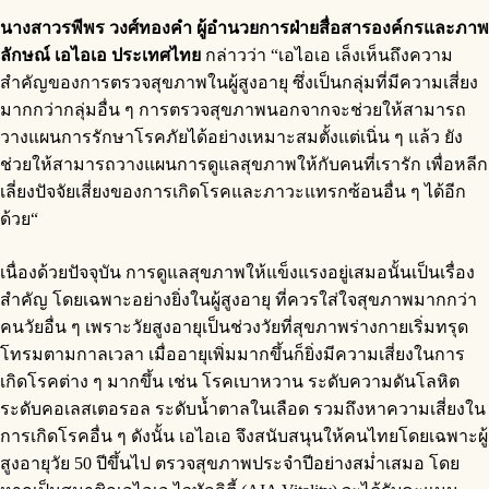
นางสาวรพีพร วงศ์ทองคำ
ผู้อำนวยการฝ่ายสื่อสารองค์กรและภาพ
ลักษณ์ เอไอเอ ประเทศไทย
กล่าวว่า “เอไอเอ เล็งเห็นถึงความ
สำคัญของการตรวจสุขภาพในผู้สูงอายุ ซึ่งเป็นกลุ่มที่มีความเสี่ยง
มากกว่ากลุ่มอื่น ๆ การตรวจสุขภาพนอกจากจะช่วยให้สามารถ
วางแผนการรักษาโรคภัยได้อย่างเหมาะสมตั้งแต่เนิ่น ๆ แล้ว ยัง
ช่วยให้สามารถวางแผนการดูแลสุขภาพให้กับคนที่เรารัก เพื่อหลีก
เลี่ยงปัจจัยเสี่ยงของการเกิดโรคและภาวะแทรกซ้อนอื่น ๆ ได้อีก
ด้วย“
เนื่องด้วยปัจจุบัน การดูแลสุขภาพให้แข็งแรงอยู่เสมอนั้นเป็นเรื่อง
สำคัญ โดยเฉพาะอย่างยิ่งในผู้สูงอายุ ที่ควรใส่ใจสุขภาพมากกว่า
คนวัยอื่น ๆ เพราะวัยสูงอายุเป็นช่วงวัยที่สุขภาพร่างกายเริ่มทรุด
โทรมตามกาลเวลา เมื่ออายุเพิ่มมากขึ้นก็ยิ่งมีความเสี่ยงในการ
เกิดโรคต่าง ๆ มากขึ้น เช่น โรคเบาหวาน ระดับความดันโลหิต
ระดับคอเลสเตอรอล ระดับน้ำตาลในเลือด รวมถึงหาความเสี่ยงใน
การเกิดโรคอื่น ๆ ดังนั้น เอไอเอ จึงสนับสนุนให้คนไทยโดยเฉพาะผู้
สูงอายุวัย 50 ปีขึ้นไป ตรวจสุขภาพประจำปีอย่างสม่ำเสมอ โดย