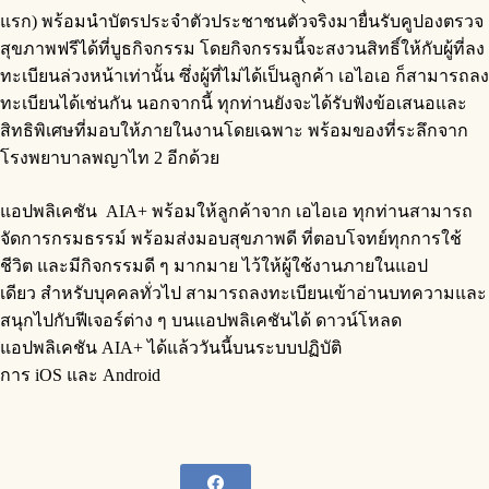
แรก) พร้อมนำบัตรประจำตัวประชาชนตัวจริงมายื่นรับคูปองตรวจ
สุขภาพฟรีได้ที่บูธกิจกรรม โดยกิจกรรมนี้จะสงวนสิทธิ์ให้กับผู้ที่ลง
ทะเบียนล่วงหน้าเท่านั้น ซึ่งผู้ที่ไม่ได้เป็นลูกค้า เอไอเอ ก็สามารถลง
ทะเบียนได้เช่นกัน นอกจากนี้ ทุกท่านยังจะได้รับฟังข้อเสนอและ
สิทธิพิเศษที่มอบให้ภายในงานโดยเฉพาะ พร้อมของที่ระลึกจาก
โรงพยาบาลพญาไท 2 อีกด้วย
แอปพลิเคชัน AIA+ พร้อมให้ลูกค้าจาก เอไอเอ ทุกท่านสามารถ
จัดการกรมธรรม์ พร้อมส่งมอบสุขภาพดี ที่ตอบโจทย์ทุกการใช้
ชีวิต และมีกิจกรรมดี ๆ มากมาย ไว้ให้ผู้ใช้งานภายในแอป
เดียว สำหรับบุคคลทั่วไป สามารถลงทะเบียนเข้าอ่านบทความและ
สนุกไปกับฟีเจอร์ต่าง ๆ บนแอปพลิเคชันได้ ดาวน์โหลด
แอปพลิเคชัน AIA+ ได้แล้ววันนี้บนระบบปฏิบัติ
การ iOS และ Android