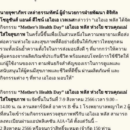
นายจุฑาภัทร เหล่าธรรมทัศน์ ผู้อำนวยการฝ่ายพัฒนา ดิจิทัล
โซลูชันส์ แอนด์ ดีไซน์ เอไอเอ เวลเนส
กล่าวว่า “เอไอเอ พลัส ได้จัด
กิจกรรม
“Mother’s Health Day” เอไอเอ พลัส ห่วงใย ชวนคุณแม่
ใส่ใจสุขภาพ
ในครั้งนี้ขึ้นเพื่อเป็นส่วนหนึ่งในความพยายามเพื่อส่ง
ต่อความห่วงใย และสุขภาพที่ดีอย่างยั่งยืนให้กับชาวไทยทุกคน
รวมทั้งเน้นย้ำความตั้งใจในการส่งมอบสิ่งดี ๆ ที่มากกว่าให้ความ
คุ้มครองจากผลิตภัณฑ์ประกันชีวิต พร้อมตอบโจทย์การใช้ชีวิตให้
แก่ผู้ใช้งานของเรา ตามพันธกิจสำคัญของเราในการดูแลและ
สนับสนุนให้ผู้คนมีสุขภาพและชีวิตที่ดีขึ้น ผ่านผลิตภัณฑ์ และ
กิจกรรมต่าง ๆ ที่ทาง เอไอเอ มอบให้”
กิจกรรม
“Mother’s Health Day” เอไอเอ พลัส ห่วงใย ชวนคุณแม่
ใส่ใจสุขภาพ
จะจัดขึ้นในวันที่ 7-9 สิงหาคม 2566 เวลา 9.00 –
14.00 น.
ณ ลานสตาร์บัคส์ อาคาร B ชั้น 1 โรงพยาบาลพญาไท 2 ผู้
ที่สนใจเข้าร่วมกิจกรรมตรวจสุขภาพฟรีกับ เอไอเอ พลัส สามารถ
ลงทะเบียนผ่านแอปพลิเคชัน AIA+ได้ ตั้งแต่วันนี้ –
2 สิงหาคม 2566 หรือจนกว่าสิทธิ์จะหมด (จำกัด 150 ท่าน