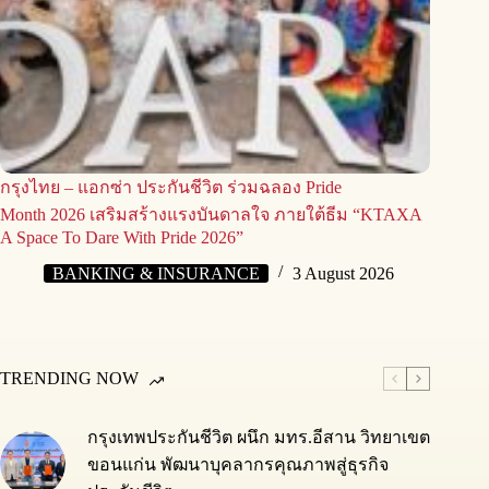
กรุงไทย – แอกซ่า ประกันชีวิต ร่วมฉลอง Pride
Month 2026 เสริมสร้างแรงบันดาลใจ ภายใต้ธีม “KTAXA
A Space To Dare With Pride 2026”
BANKING & INSURANCE
3 August 2026
TRENDING NOW
กรุงเทพประกันชีวิต ผนึก มทร.อีสาน วิทยาเขต
ขอนแก่น พัฒนาบุคลากรคุณภาพสู่ธุรกิจ