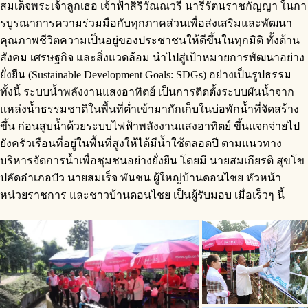
สมเด็จพระเจ้าลูกเธอ เจ้าฟ้าสิริวัณณวรี นารีรัตนราชกัญญา ในกา
รบูรณาการความร่วมมือกับทุกภาคส่วนเพื่อส่งเสริมและพัฒนา
คุณภาพชีวิตความเป็นอยู่ของประชาชนให้ดีขึ้นในทุกมิติ ทั้งด้าน
สังคม เศรษฐกิจ และสิ่งแวดล้อม นำไปสู่เป้าหมายการพัฒนาอย่าง
ยั่งยืน (Sustainable Development Goals: SDGs) อย่างเป็นรูปธรรม
ทั้งนี้ ระบบน้ำพลังงานแสงอาทิตย์ เป็นการติดตั้งระบบผันน้ำจาก
แหล่งน้ำธรรมชาติในพื้นที่ต่ำเข้ามากักเก็บในบ่อพักน้ำที่จัดสร้าง
ขึ้น ก่อนสูบน้ำด้วยระบบไฟฟ้าพลังงานแสงอาทิตย์ ขึ้นแจกจ่ายไป
ยังครัวเรือนที่อยู่ในพื้นที่สูงให้ได้มีน้ำใช้ตลอดปี ตามแนวทาง
บริหารจัดการน้ำเพื่อชุมชนอย่างยั่งยืน โดยมี นายสมเกียรติ สุขโข
ปลัดอำเภอปัว นายสมเร็จ พันชน ผู้ใหญ่บ้านดอนไชย หัวหน้า
หน่วยราชการ และชาวบ้านดอนไชย เป็นผู้รับมอบ เมื่อเร็วๆ นี้