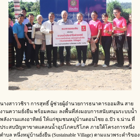
นางสาววชิรา การสุทธิ์ ผู้ช่วยผู้อำนวยการธนาคารออมสิน สาย
งานความยั่งยืน พร้อมคณะ ลงพื้นที่ส่งมอบการสนับสนุนระบบน้ำ
พลังงานแสงอาทิตย์ ให้แก่ชุมชนหมู่บ้านดอนไชย อ.ปัว จ.น่าน ที่
ประสบปัญหาขาดแคลนน้ำอุปโภคบริโภค ภายใต้โครงการหนึ่ง
ตำบล หนึ่งหมู่บ้านยั่งยืน (Sustainable Village) ตามแนวพระดำริของ