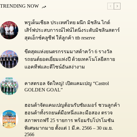
TRENDING NOW
พรูเด็นเชียล ประเทศไทย ผนึก มิชลิน ไกด์
เสิร์ฟประสบการณ์ไฟน์ไดนิ่งระดับมิชลินสตาร์
สุดเอ็กซ์คลูซีฟ ให้ลูกค้า ttb reserve
ขีดสุดแห่งยนตรกรรมมาสด้าคว้า 6 รางวัล
รถยนต์ยอดเยี่ยมแห่งปี ด้วยเทคโนโลยีสกาย
แอคทีฟและดีไซน์อันสง่างาม
คาสตรอล จัดใหญ่! เปิดแคมเปญ “Castrol
GOLDEN GOAL”
ฮอนด้าจัดแคมเปญต้อนรับซัมเมอร์ ชวนลูกค้า
ฮอนด้าทั้งรถยนต์มือหนึ่งและมือสอง ตรวจ
สภาพรถฟรี 25 รายการ พร้อมรับโปรโมชัน
พิเศษมากมาย ตั้งแต่ 1 มี.ค. 2566 – 30 เม.ย.
2566