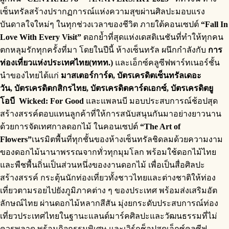
เซ็นทรัลสร้างปรากฏการณ์แห่งความสุขผ่านศิลปะมอบแรง
บันดาลใจใหม่ๆ ในทุกช่วงเวลาของชีวิต ภายใต้คอนเซปต์
“Fall In
Love With Every Visit”
ตอกย้ำที่สุดแห่งเดสติเนชันที่ทำให้ทุกคน
ตกหลุมรักทุกครั้งที่มา โดยในปีนี้ ห้างเซ็นทรัล ผนึกกำลังกับ
การ
ท่องเที่ยวแห่งประเทศไทย(ททท.)
และเอ็กซ์คลูซีฟพาร์ทเนอร์ชั้น
นำของไทยได้แก่
มาสเตอร์การ์ด, บัตรเครดิตเซ็นทรัลเดอะ
วัน, บัตรเครดิตกสิกรไทย, บัตรเครดิตคาร์ดเอกซ์, บัตรเครดิตยู
โอบี
Wicked: For Good
และแพลนบี มอบประสบการณ์ช้อปสุด
สร้างสรรค์ตอบแทนลูกค้าที่ให้การสนับสนุนกันมาอย่างยาวนาน
ด้วยการจัดเทศกาลดอกไม้ ในคอนเซปต์
“The Art of
Flowers”
เนรมิตพื้นที่ทุกชั้นของห้างเซ็นทรัลชิดลมด้วยความงาม
ของดอกไม้นานาพรรณจากทั่วทุกมุมโลก พร้อมใช้ดอกไม้ไทย
และพืชพื้นถิ่นเป็นส่วนหนึ่งของงานดอกไม้ เพื่อเป็นสื่อศิลปะ
สร้างสรรค์ กระตุ้นนักท่องเที่ยวทั้งชาวไทยและต่างชาติให้ท่อง
เที่ยวตามรอยไปยังภูมิภาคต่าง ๆ ของประเทศ พร้อมส่งเสริมอัต
ลักษณ์ไทย ผ่านดอกไม้หลากสีสัน มุ่งยกระดับประสบการณ์ท่อง
เที่ยวประเทศไทยในฐานะแลนด์มาร์คศิลปะและวัฒนธรรมที่ไม่
ควรพลาด พร้อมกิจกรรมพิเศษ และเวิร์กช็อปสุดเอ็กซ์คลูซีฟ