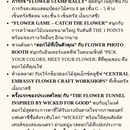
ภารกิจ
“FLOWER STAMP RALLY”
สุดสนุกในทุกชั้น กับ
ภารกิจสะสมแสตมป์ดอกไม้ครบ 8 จุด (ชั้น G – 5 ห้าง
เซ็นทรัลชิดลม และชั้น 6 เซ็นทรัล เอ็มบาสซี)
“FLOWER GAME – CATCH THE FLOWER”
สนุกกับ
การคว้าดอกไม้บนจอขนาดใหญ่ รับทันที THE 1 POINTS
พร้อมของรางวัลอื่นๆ อีกมากมาย
ชวนค้นหา
“
ดอกไม้ที่เป็นตัวคุณ
”
กับ
FLOWER PHOTO
BOOTH
สนุกกับอินเทอร์แอคทีฟ ในคอนเซ็ปต์ “PICK
YOUR COLORS, MEET YOUR FLOWER: สีที่คุณชอบ คือ
ดอกไม้ที่คุณใช่
ห้ามพลาด! กับเวิร์กช็อปดอกไม้สุดเอ็กซ์คลูซีฟ
“CENTRAL
EMBASSY FLOWER CRAFT WORKSHOPS”
ที่เซ็นทรัล
เอ็มบาสซี
ครั้งแรกของประเทศไทย
!
กับ
“THE FLOWER TUNNEL
INSPIRED BY WICKED FOR GOOD”
พบกับอุโมงค์
ดอกไม้สุดตระการตาที่ได้รับแรงบันดาลใจจากภาพยนตร์
แฟนตาซีชื่อดังระดับโลก “WICKED” พร้อมให้คุณสัมผัส
เสน่ห์ของสองมนตรา ผ่านหมู่มวลดอกไม้ที่เปล่งประกาย