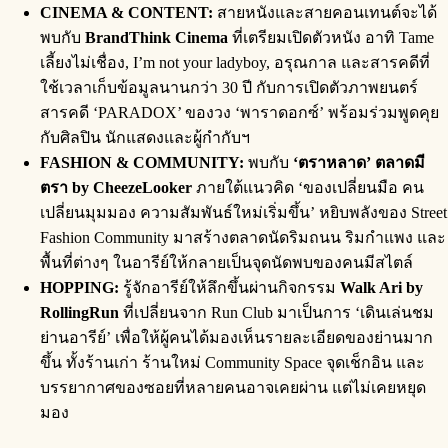
CINEMA & CONTENT:
สายหนังและสายคอนเทนต์จะได้
พบกับ
BrandThink Cinema
ที่เตรียมเปิดตัวหนัง อาทิ Tame
เลี้ยงไม่เชื่อง, I’m not your ladyboy, อรุณกาล และสารคดีที่
ใช้เวลาเก็บข้อมูลนานกว่า 30 ปี กับการเปิดตัวภาพยนตร์
สารคดี ‘PARADOX’ ของวง ‘พาราดอกซ์’ พร้อมร่วมพูดคุย
กับศิลปิน นักแสดงและผู้กำกับฯ
FASHION & COMMUNITY:
พบกับ
‘ตราหลาด’ ตลาดมี
ตรา by CheezeLooker
ภายใต้แนวคิด ‘ของเปลี่ยนมือ คน
เปลี่ยนมุมมอง ความสัมพันธ์ใหม่เริ่มขึ้น’ หยิบพลังของ Street
Fashion Community มาสร้างตลาดนัดริมถนน ริมกำแพง และ
พื้นที่ต่างๆ ในอารีย์ให้กลายเป็นจุดนัดพบของคนมีสไตล์
HOPPING:
รู้จักอารีย์ให้ลึกขึ้นผ่านกิจกรรม
Walk Ari by
RollingRun
ที่เปลี่ยนจาก Run Club มาเป็นการ ‘เดินเล่นชม
ย่านอารีย์’ เพื่อให้ผู้คนได้มองเห็นรายละเอียดของย่านมาก
ขึ้น ทั้งร้านเก่า ร้านใหม่ Community Space จุดเช็กอิน และ
บรรยากาศของซอยที่หลายคนอาจเคยผ่าน แต่ไม่เคยหยุด
มอง