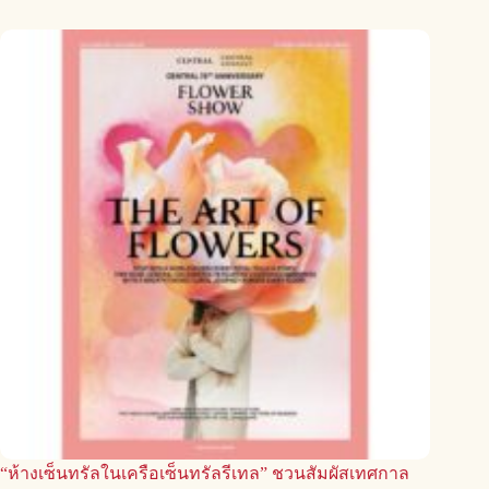
“ห้างเซ็นทรัลในเครือเซ็นทรัลรีเทล” ชวนสัมผัสเทศกาล