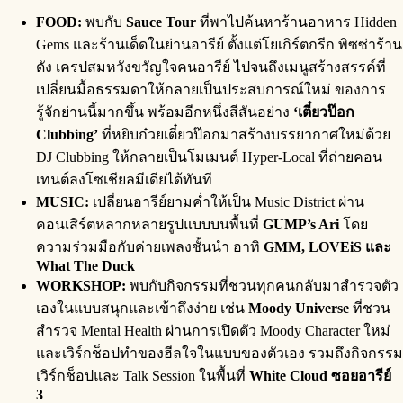
FOOD:
พบกับ
Sauce Tour
ที่พาไปค้นหาร้านอาหาร Hidden
Gems และร้านเด็ดในย่านอารีย์ ตั้งแต่โยเกิร์ตกรีก พิซซ่าร้าน
ดัง เครปสมหวังขวัญใจคนอารีย์ ไปจนถึงเมนูสร้างสรรค์ที่
เปลี่ยนมื้อธรรมดาให้กลายเป็นประสบการณ์ใหม่ ของการ
รู้จักย่านนี้มากขึ้น พร้อมอีกหนึ่งสีสันอย่าง
‘เตี๋ยวป๊อก
Clubbing’
ที่หยิบก๋วยเตี๋ยวป๊อกมาสร้างบรรยากาศใหม่ด้วย
DJ Clubbing ให้กลายเป็นโมเมนต์ Hyper-Local ที่ถ่ายคอน
เทนต์ลงโซเชียลมีเดียได้ทันที
MUSIC:
เปลี่ยนอารีย์ยามค่ำให้เป็น Music District ผ่าน
คอนเสิร์ตหลากหลายรูปแบบบนพื้นที่
GUMP’s Ari
โดย
ความร่วมมือกับค่ายเพลงชั้นนำ อาทิ
GMM, LOVEiS และ
What The Duck
WORKSHOP:
พบกับกิจกรรมที่ชวนทุกคนกลับมาสำรวจตัว
เองในแบบสนุกและเข้าถึงง่าย เช่น
Moody Universe
ที่ชวน
สำรวจ Mental Health ผ่านการเปิดตัว Moody Character ใหม่
และเวิร์กช็อปทำของฮีลใจในแบบของตัวเอง รวมถึงกิจกรรม
เวิร์กช็อปและ Talk Session ในพื้นที่
White Cloud ซอยอารีย์
3