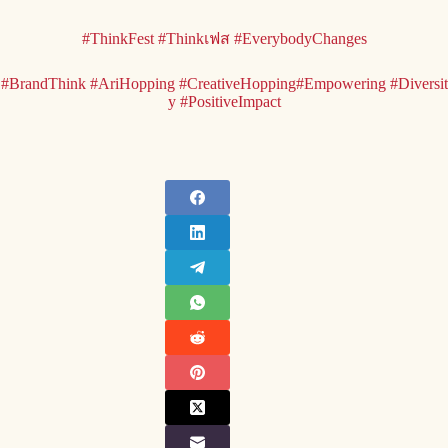
#ThinkFest
#Thinkเฟส
#EverybodyChanges
#BrandThink
#AriHopping
#CreativeHopping
#Empowering
#Diversit
y
#PositiveImpact