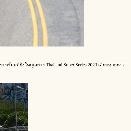
รียบที่ยิ่งใหญ่อย่าง Thailand Super Series 2023 เลียบชายหาด