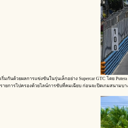
เริ่มกันด้วยผลการแข่งขันในรุ่นเล็กอย่าง Supercar GTC โดย Putera 
รายการไปครองด้วยไลน์การขับที่คมเฉียบ ก่อนจะปิดเกมสนามบางแสนใ