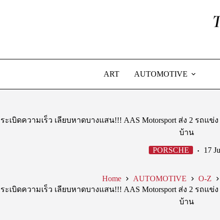
Skip
to
content
ART
AUTOMOTIVE
ระเบิดความเร็ว เลียบหาดบางแสน!!! AAS Motorsport ส่ง 2 รถแข่ง
บ้าน
PORSCHE
17 J
Home
AUTOMOTIVE
O-Z
ระเบิดความเร็ว เลียบหาดบางแสน!!! AAS Motorsport ส่ง 2 รถแข่ง
บ้าน