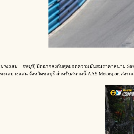
บางแสน – ชลบุรี,
ปิดฉากลงกับสุดยอดความมันสมราคาสนาม Street Ci
ทะเลบางแสน จังหวัดชลบุรี สำหรับสนามนี้ AAS Motorsport ส่งรถ