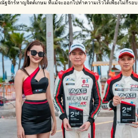
ณัฐจักร์หาญจิตต์เกษม ที่แม้จะออกไปทำความเร็วได้เพียงไม่กี่รอบ