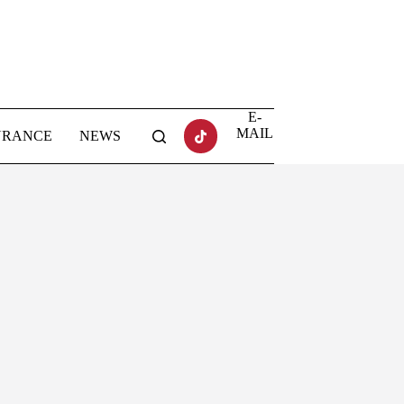
E-
MAIL
URANCE
NEWS