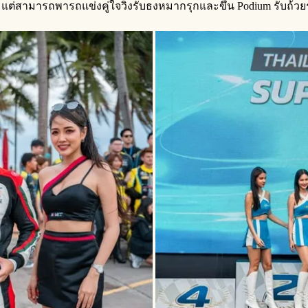
 แต่สามารถพารถแข่งคู่ใจวิ่งรับธงหมากรุกและขึ้น Podium รับถ้วย