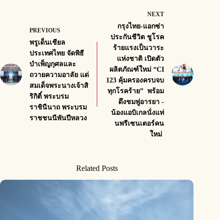
NEXT
กรุงไทย-แอกซ่า
PREVIOUS
ประกันชีวิต ชูโรค
พรูเด็นเชียล
ร้ายแรงเป็นวาระ
ประเทศไทย จัดพิธี
แห่งชาติ เปิดตัว
บำเพ็ญกุศลและ
ผลิตภัณฑ์ใหม่ “CI
ถวายความอาลัย แด่
123 คุ้มครองครบจบ
สมเด็จพระนางเจ้าสิ
ทุกโรคร้าย” พร้อม
ริกิติ์ พระบรม
ดึงชมพู่อารยา -
ราชินีนาถ พระบรม
น้องแอบิเกลนั่งแท่
ราชชนนีพันปีหลวง
นพรีเซนเตอร์คน
ใหม่
Related Posts