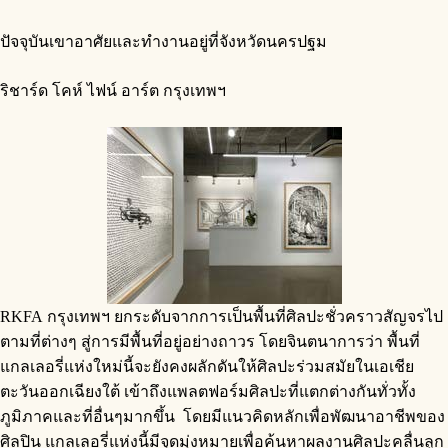
ปัจจุบันเขาอาศัยและทํางานอยู่ที่จังหวัดนครปฐม
ริชาร์ด โคห์ ไฟน์ อาร์ต กรุงเทพฯ
RKFA กรุงเทพฯ ยกระดับจากการเป็นพื้นที่ศิลปะชั่วคราวสัญจรไป
ตามที่ต่างๆ สู่การมีพื้นที่อยู่อย่างถาวร โดยจินตนาการว่า พื้นที่
แกลเลอรี่แห่งใหม่นี้จะยังคงผลักดันให้ศิลปะร่วมสมัยในเอเชีย
ตะวันออกเฉียงใต้ เข้าถึงแพลตฟอร์มศิลปะที่แตกต่างกันทั่วทั้ง
ภูมิภาคและที่อื่นๆมากขึ้น โดยมีแนวคิดหลักเพื่อพัฒนาอาชีพของ
ศิลปิน แกลเลอรี่แห่งนี้มีจุดมุ่งหมายเพื่อค้นหาผลงานศิลปะคลื่นลูก