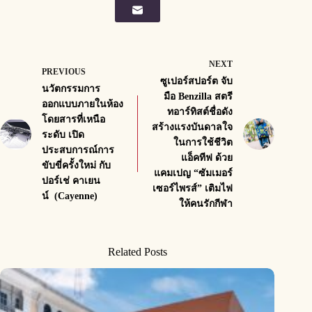
NEXT
PREVIOUS
ซูเปอร์สปอร์ต จับ
นวัตกรรมการ
มือ Benzilla สตรี
ออกแบบภายในห้อง
ทอาร์ทิสต์ชื่อดัง
โดยสารที่เหนือ
สร้างแรงบันดาลใจ
ระดับ เปิด
ในการใช้ชีวิต
ประสบการณ์การ
แอ็คทีฟ ด้วย
ขับขี่ครั้งใหม่ กับ
แคมเปญ “ซัมเมอร์
ปอร์เช่ คาเยน
เซอร์ไพรส์” เติมไฟ
น์ (Cayenne)
ให้คนรักกีฬา
Related Posts