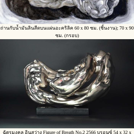
ถ่านกับน้ำมันลินสีดบนแผ่นอะคริลิค 60 x 80 ซม. (ชิ้นงาน); 70 x 90
ซม. (กรอบ)
ฉัตรมงคล อินสว่าง Figure of Breath No.2 2566 บรอนซ์ 54 x 32 x