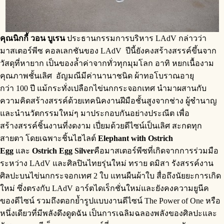
คุณนิกกี้ วอน บูเรน
ประธานกรรมการบริหาร LAdV กล่าวว่า
มาสเตอร์พีซ คอลเลกชันของ LAdV ปีนี้ยังคงสร้างสรรค์ขึ้นจาก
วัสดุที่หายาก เป็นของล้ำค่าจากทั่วทุกมุมโลก อาทิ หยกเนื้องาม
คุณภาพชั้นเลิศ อัญมณีมีค่านานาชนิด ผ้าทอโบราณอายุ
กว่า 100 ปี แม้กระทั่งเปลือกไข่นกกระจอกเทศ นำมาผสานกับ
ความคิดสร้างสรรค์ด้วยเทคนิคงานฝีมือชั้นสูงจากช่าง ผู้ชำนาญ
และนำนวัตกรรมใหม่ๆ มาประกอบกันอย่างประณีต เพื่อ
สร้างสรรค์ชิ้นงานที่งดงาม เปี่ยมด้วยดีไซน์เป็นเลิศ สะกดทุก
สายตา โดยเฉพาะชิ้นไฮไลต์
Elephant with Ostrich
Egg
และ
Ostrich Egg Silver
คือมาสเตอร์พีซที่เกิดจากการร่วมมือ
ระหว่าง LAdV และศิลปินไทยรุ่นใหม่ ทราย ดมิสา รังสรรค์งาน
ศิลปะบนไข่นกกระจอกเทศ 2 ใบ แทนผืนผ้าใบ สื่อถึงนัยยะการเกิด
ใหม่ ซึ่งตรงกับ LAdV อาร์ตไดเร็กชั่นใหม่และยังคงความยูนีค
ของดีไซน์ รวมถึงตอกย้ำรูปแบบงานดีไซน์ The Power of One หรือ
หนึ่งเดียวที่มีพลังดึงดูดฉัน เป็นการเฉลิมฉลองพลังของศิลปะและ