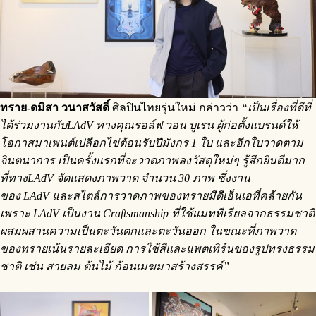
ทราย-ดมิสา วนาสวัสดิ์
ศิลปินไทยรุ่นใหม่ กล่าวว่า
“เป็นเรื่องที่ดีที่
ได้ร่วมงานกับLAdV ทางคุณรอล์ฟ วอน บูเรน ผู้ก่อตั้งแบรนด์ให้
โอกาสมาเพนต์เปลือกไข่ต้อนรับปีมังกร 1 ใบ และอีกใบวาดตาม
จินตนาการ เป็นครั้งแรกที่จะวาดภาพลงวัสดุใหม่ๆ รู้สึกยินดีมาก
ที่ทางLAdV จัดแสดงภาพวาด จำนวน 30 ภาพ ซึ่งงาน
ของ LAdV และสไตล์การวาดภาพของทรายมีดีเอ็นเอที่คล้ายกัน
เพราะ LAdV เป็นงาน Craftsmanship ที่ใช้แมททีเรียลจากธรรมชาติ
ผสมผสานความเป็นตะวันตกและตะวันออก ในขณะที่ภาพวาด
ของทรายเน้นรายละเอียด การใช้สีและแพตเทิร์นของรูปทรงธรรม
ชาติ เช่น สายลม ต้นไม้ ก้อนเมฆมาสร้างสรรค์”