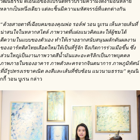
วัฒนธรรม ดีเอ็นเอของแบรนด์ที่รวบรวมความงดงามอันหลาย
หลากเป็นหนึ่งเดียว แต่ละชิ้นมีความมหัศจรรย์ที่แตกต่างกัน
“ด้วยสายตาที่เฉียบคมของคุณพ่อ รอล์ฟ วอน บูเรน เห็นลายเส้นที่
น่าสนใจในหลากสไตล์ ภาพวาดที่แฝงแนวคิดและให้ผู้ชมได้
ตีความในแบบของตัวเอง ทำให้เราอยากสนับสนุนผลักดันผลงาน
ของอาร์ทติสไทยเลือดใหม่ให้เป็นที่รู้จัก จึงเกิดการร่วมมือขึ้น ซึ่ง
ส่วนใหญ่เป็นงานภาพวาดสีน้ำมันและอะคริลิกเป็นภาพบุคคล
ภาพภายในของอาคาร ภาพตัวละครจากจินตนาการ ภาพภูมิทัศน์
ที่มีรูปทรงเรขาคณิต ลงสีและเส้นที่ซับซ้อน แนวนามธรรม”
คุณนิ
กกี้ วอน บูเรน กล่าว