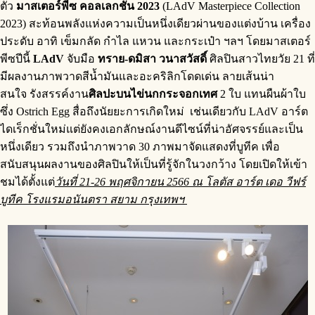
ตัว
มาสเตอร์พีซ คอลเลกชัน 2023
(LAdV Masterpiece Collection
2023) สะท้อนพลังแห่งความเป็นหนึ่งเดียวผ่านของแต่งบ้าน เครื่อง
ประดับ อาทิ เข็มกลัด กำไล แหวน และกระเป๋า ฯลฯ โดยมาสเตอร์
พีซปีนี้
LAdV
จับมือ
ทราย-ดมิสา วนาสวัสดิ์
ศิลปินสาวไทยวัย 21 ที่
มีผลงานภาพวาดสีน้ำมันและอะคริลิกโดดเด่น ลายเส้นน่า
สนใจ รังสรรค์งาน
ศิลปะบนไข่นกกระจอกเทศ
2 ใบ แทนผืนผ้าใบ
ซึ่ง Ostrich Egg
สื่อถึงนัยยะการเกิดใหม่ เช่นเดียวกับ LAdV อาร์ต
ไดเร็กชั่นใหม่แต่ยังคงเอกลักษณ์งานดีไซน์ที่น่าอัศจรรย์และเป็น
หนึ่งเดียว รวมถึงนำภาพวาด 30 ภาพมาจัดแสดงที่บูทีค เพื่อ
สนับสนุนผลงานของศิลปินให้เป็นที่รู้จักในวงกว้าง โดยเปิดให้เข้า
ชมได้ตั้งแต่
วันที่ 21-26 พฤศจิกายน 2566 ณ โลตัส อาร์ต เดอ วีฟร์
บูทีค โรงแรมอนันตรา สยาม กรุงเทพฯ