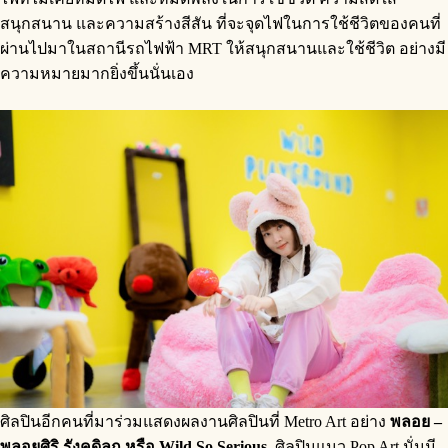
สนุกสนาน และความสร้างสีสัน ที่จะจุดไฟในการใช้ชีวิตของคนที่
ผ่านไปมาในสถานีรถไฟฟ้า MRT ให้สนุกสนานและใช้ชีวิต อย่างมี
ความหมายมากยิ่งขึ้นนั่นเอง
ศิลปินอีกคนที่มาร่วมแสดงผลงานศิลปินที่ Metro Art อย่าง
พลอย –
พลอยศิริ รังคดิลก หรือ Wild So Serious
ศิลปินแนว Pop Art นั่นมี