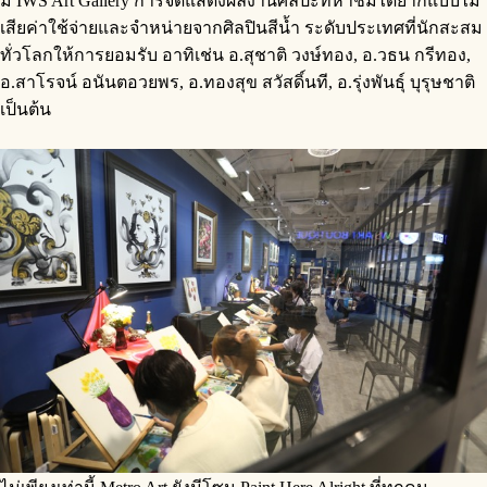
มี IWS Art Gallery การจัดแสดงผลงานศิลปะที่หาชมได้ยากแบบไม่
เสียค่าใช้จ่ายและจำหน่ายจากศิลปินสีน้ำ ระดับประเทศที่นักสะสม
ทั่วโลกให้การยอมรับ อาทิเช่น อ.สุชาติ วงษ์ทอง, อ.วธน กรีทอง,
อ.สาโรจน์ อนันตอวยพร, อ.ทองสุข สวัสดิ์นที, อ.รุ่งพันธุ์ บุรุษชาติ
เป็นต้น