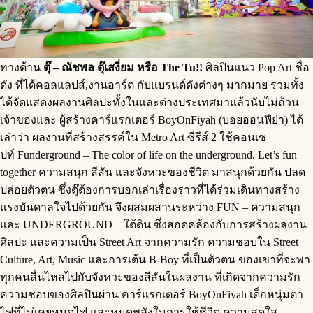
ทางด้าน
ตุ๊ – ณัชพล ตุ๊เสงี่ยม
หรือ The Tu!!
ศิลปินแนว Pop Art ชื่อ
ดัง ที่ได้คอลแลปส์,งานอาร์ต กับแบรนด์ดังต่างๆ มากมาย รวมทั้ง
ได้จัดแสดงผลงานศิลปะทั้งในและต่างประเทศมาแล้วนับไม่ถ้วน
เจ้าของและ ผู้สร้างคาร์แรกเตอร์ BoyOnFiyah (บอยออนฟีย่า) ได้
เล่าว่า ผลงานที่สร้างสรรค์ใน Metro Art ซีรีส์ 2 ใช้คอนเซ
ปท์ Funderground – The color of life on the underground. Let’s fun
together ความสนุก สีสัน และจังหวะของชีวิต มาสนุกด้วยกัน ปลด
ปล่อยตัวตน ซึ่งตุ๊ต้องการบอกเล่าเรื่องราวที่ได้ร่วมเดินทางสร้าง
แรงบันดาลใจไปด้วยกัน จึงผสมผสานระหว่าง FUN – ความสนุก
และ UNDERGROUND – ใต้ดิน ซึ่งสอดคล้องกับการสร้างผลงาน
ศิลปะ และความเป็น Street Art จากความรัก ความชอบใน Street
Culture, Art, Music และการเต้น B-Boy ที่เป็นตัวตน ของเขาที่จะพา
ทุกคนลื่นไหลไปกับจังหวะของสีสันในผลงาน ที่เกิดจากความรัก
ความชอบของศิลปินผ่าน คาร์แรกเตอร์ BoyOnFiyah เด็กหนุ่มตา
ไฟที่ไม่เคยหมดไฟ และหมดพลังในการใช้ชีวิต ความสดใส