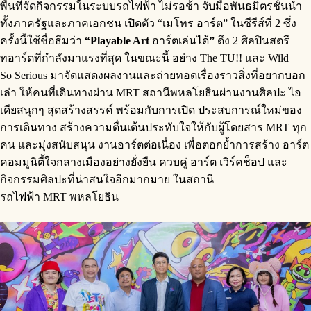
พื้นที่จัดกิจกรรมในระบบรถไฟฟ้า ไม่รอช้า จับมือพันธมิตรชั้นนำ
ทั้งภาครัฐและภาคเอกชน เปิดตัว “เมโทร อาร์ต” ในซีรีส์ที่ 2 ซึ่ง
ครั้งนี้ใช้ชื่อธีมว่า
“Playable Art
อาร์ตเล่นได้
”
ดึง 2 ศิลปินสตรี
ทอาร์ตที่กำลังมาแรงที่สุด ในขณะนี้ อย่าง The TU!! และ Wild
So Serious มาจัดแสดงผลงานและถ่ายทอดเรื่องราวสิ่งที่อยากบอก
เล่า ให้คนที่เดินทางผ่าน MRT สถานีพหลโยธินผ่านงานศิลปะ ไอ
เดียสนุกๆ สุดสร้างสรรค์ พร้อมกับการเปิด ประสบการณ์ใหม่ของ
การเดินทาง สร้างความตื่นเต้นประทับใจให้กับผู้โดยสาร MRT ทุก
คน และมุ่งสนับสนุน งานอาร์ตต่อเนื่อง เพื่อตอกย้ำการสร้าง อาร์ต
คอมมูนิตี้ใจกลางเมืองอย่างยั่งยืน ควบคู่ อาร์ต เวิร์คช็อป และ
กิจกรรมศิลปะที่น่าสนใจอีกมากมาย ในสถานี
รถไฟฟ้า MRT พหลโยธิน