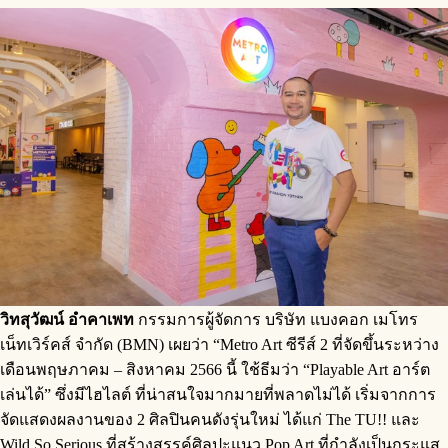
วิทสุวัฒน์ อำคาเพท
กรรมการผู้จัดการ บริษัท แบงคอก เมโทร
เน็ทเวิร์คส์ จำกัด (BMN) เผยว่า “Metro Art ซีรีส์ 2 ที่จัดขึ้นระหว่าง
เดือนพฤษภาคม – สิงหาคม 2566 นี้ ใช้ธีมว่า “Playable Art อาร์ต
เล่นได้” ซึ่งมีไฮไลต์ ที่น่าสนใจมากมายที่พลาดไม่ได้ เริ่มจากการ
จัดแสดงผลงานของ 2 ศิลปินคนดังรุ่นใหม่ ได้แก่ The TU!! และ
Wild So Serious ที่สร้างสรรค์ศิลปะแนว Pop Art ที่กำลังเป็นกระแส