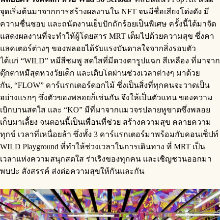
จุดเริ่มต้นมาจากการสร้างผลงานใน NFT จนมีชื่อเสียงโด่งดัง มี
ความชื่นชอบ และถนัดงานเย็บปักถักร้อยเป็นพิเศษ ครั้งนี้ได้มาจัด
แสดงผลงานที่จะทำให้ผู้โดยสาร MRT เต็มไปด้วยความสุข ซึ่งคา
แลคเตอร์ต่างๆ ของพลอยได้รับแรงบันดาลใจจากสิ่งรอบตัว
ได้แก่ “WILD” หมีสีชมพู สดใสที่มีดวงตารูปแฉก สีเหลือง ที่มาจาก
ตุ๊กตาหมีสุดหวงวัยเด็ก และเติบโตผ่านช่วงเวลาต่างๆ มาด้วย
กัน, “FLOW” คาร์แรกเตอร์ดอกไม้ ซึ่งเป็นสิ่งที่ทุกคนจะวาดเป็น
อย่างแรกๆ ซึ่งตัวของพลอยก็เช่นกัน จึงให้เป็นตัวแทน ของความ
เบิกบานสดใส และ “KO” มีที่มาจากแมวจรปลายหูขาดซึ่งพลอย
เก็บมาเลี้ยง จนตอนนี้เป็นเพื่อนที่ช่วย สร้างความสุข คลายความ
ทุกข์ เวลาที่เหนื่อยล้า ซึ่งทั้ง 3 คาร์แรกเตอร์มาพร้อมกับคอนเซ็ปท์
WILD Playground ที่ทำให้ช่วงเวลาในการเดินทาง ที่ MRT เป็น
เวลาแห่งความสนุกสดใส ร่าเริงของทุกคน และเชิญชวนออกมา
พบปะ สังสรรค์ ส่งต่อความสุขให้กันและกัน