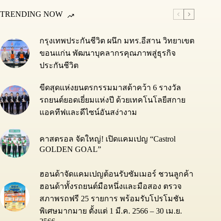
TRENDING NOW
กรุงเทพประกันชีวิต ผนึก มทร.อีสาน วิทยาเขต
ขอนแก่น พัฒนาบุคลากรคุณภาพสู่ธุรกิจ
ประกันชีวิต
ขีดสุดแห่งยนตรกรรมมาสด้าคว้า 6 รางวัล
รถยนต์ยอดเยี่ยมแห่งปี ด้วยเทคโนโลยีสกาย
แอคทีฟและดีไซน์อันสง่างาม
คาสตรอล จัดใหญ่! เปิดแคมเปญ “Castrol
GOLDEN GOAL”
ฮอนด้าจัดแคมเปญต้อนรับซัมเมอร์ ชวนลูกค้า
ฮอนด้าทั้งรถยนต์มือหนึ่งและมือสอง ตรวจ
สภาพรถฟรี 25 รายการ พร้อมรับโปรโมชัน
พิเศษมากมาย ตั้งแต่ 1 มี.ค. 2566 – 30 เม.ย.