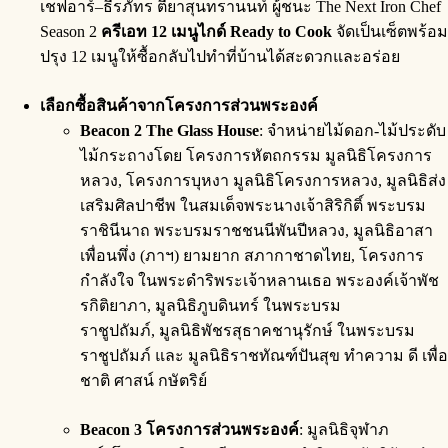
เชฟอาร์–ธีรภัทร ตียาสุนทรานนท์ ผู้ชนะ The Next Iron Chef
Season 2
ครีเอท 12 เมนูไกด์ Ready to Cook
จัดเป็นเซ็ตพร้อม
ปรุง 12 เมนูให้ซื้อกลับไปทำที่บ้านได้สะดวกและอร่อย
เลือกซื้อสินค้าจากโครงการส่วนพระองค์
Beacon 2 The Glass House
: จำหน่ายไม้ดอก-ไม้ประดับ
ไม้กระถางโดย โครงการหัตถกรรม มูลนิธิโครงการ
หลวง, โครงการบุหงา มูลนิธิโครงการหลวง, มูลนิธิส่ง
เสริมศิลปาชีพ ในสมเด็จพระนางเจ้าสิริกิติ์ พระบรม
ราชินีนาถ พระบรมราชชนนีพันปีหลวง, มูลนิธิอาสา
เพื่อนพึ่ง (ภาฯ) ยามยาก สภากาชาดไทย, โครงการ
กำลังใจ ในพระดำริพระเจ้าหลานเธอ พระองค์เจ้าพัช
รกิติยาภา, มูลนิธิภูบดินทร์ ในพระบรม
ราชูปถัมภ์, มูลนิธิพัชรสุธาคชานุรักษ์ ในพระบรม
ราชูปถัมภ์ และ มูลนิธิราชทัณฑ์ปันสุข ทำความ ดี เพื่อ
ชาติ ศาสน์ กษัตริย์
Beacon 3 โครงการส่วนพระองค์
: มูลนิธิจุฬาภ