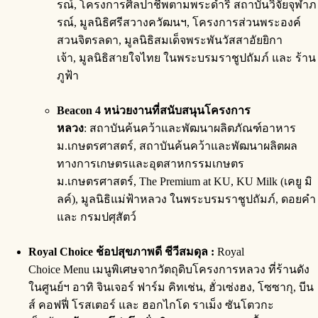
รณ์, โครงการศิลปาชีพตามพระดำริ สถาบันวิจัยจุฬาภ
รณ์, มูลนิธิศรีสวางควัฒนฯ, โครงการส่วนพระองค์
สวนจิตรลดา, มูลนิธิสมเด็จพระพันวัสสาอัยยิกา
เจ้า, มูลนิธิสายใจไทย ในพระบรมราชูปถัมภ์ และ ร้าน
ภูฟ้า
Beacon 4 หน่วยงานที่สนับสนุนโครงการ
หลวง
: สถาบันค้นคว้าและพัฒนาผลิตภัณฑ์อาหาร
ม.เกษตรศาสตร์, สถาบันค้นคว้าและพัฒนาผลิตผล
ทางการเกษตรและอุตสาหกรรมเกษตร
ม.เกษตรศาสตร์, The Premium at KU, KU Milk (เคยู มิ
ลค์), มูลนิธิแม่ฟ้าหลวง ในพระบรมราชูปถัมภ์, ดอยคำ
และ กรมปศุสัตว์
Royal Choice ช้อปสุขภาพดี ชีวีสมดุล :
Royal
Choice Menu
เมนูพิเศษจากวัตถุดิบโครงการหลวง ที่ร้านดัง
ในศูนย์ฯ อาทิ จินเจอร์ ฟาร์ม คิทเช่น, ฮั่วเซ่งฮง, โซซากุ, บีน
ส์ คอฟฟี่ โรสเตอร์ และ ฮอกไกโด ราเม็ง ซันโตวกะ