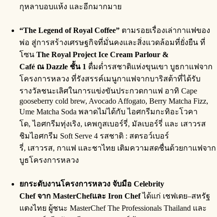
กุหลาบอบแห้ง และอีกมากมาย
“
The Legend of Royal Coffee”
ตามรอยเรื่องเล่ากาแฟของ
พ่อ สู่การสร้างเศรษฐกิจที่มั่นคงและสิ่งแวดล้อมที่ยั่งยืน
ที่
โซน
The Royal Project Ice Cream Parlour &
Café
ณ Dazzle ชั้น 1
ดื่มด่ำรสชาติแห่งขุนเขา บูธกาแฟจาก
โครงการหลวง ที่รังสรรค์เมนูกาแฟจากบาริสต้าที่ได้รับ
รางวัลชนะเลิศในการแข่งขันประกวดกาแฟ อาทิ Cape
gooseberry cold brew, Avocado Affogato, Berry Matcha Fizz,
Ume Matcha Soda พลาดไม่ได้กับ ไอศกรีมกะทิอะโวคา
โด, ไอศกรีมทุ่งเริง, เคพกูสเบอร์รี่, มัลเบอร์รี่ และ เสาวรส
ชิมไอศกรีม Soft Serve 4 รสชาติ : สตรอว์เบอร์
รี่, เสาวรส, กาแฟ และชาไทย เติมความสดชื่นด้วยกาแฟจาก
บูธโครงการหลวง
ยกระดับงานโครงการหลวง จับมือ
Celebrity
Chef จาก MasterChefและ Iron Chef
ได้แก่ เชฟเตย–สหรัฐ
แตงไทย ผู้ชนะ MasterChef The Professionals Thailand และ