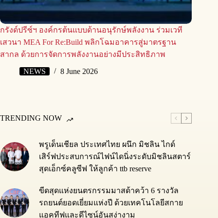
กรังด์ปรีซ์ฯ องค์กรต้นแบบด้านอนุรักษ์พลังงาน ร่วมเวที
เสวนา MEA For Re:Build พลิกโฉมอาคารสู่มาตรฐาน
สากล ด้วยการจัดการพลังงานอย่างมีประสิทธิภาพ
NEWS
8 June 2026
TRENDING NOW
พรูเด็นเชียล ประเทศไทย ผนึก มิชลิน ไกด์
เสิร์ฟประสบการณ์ไฟน์ไดนิ่งระดับมิชลินสตาร์
สุดเอ็กซ์คลูซีฟ ให้ลูกค้า ttb reserve
ขีดสุดแห่งยนตรกรรมมาสด้าคว้า 6 รางวัล
รถยนต์ยอดเยี่ยมแห่งปี ด้วยเทคโนโลยีสกาย
แอคทีฟและดีไซน์อันสง่างาม