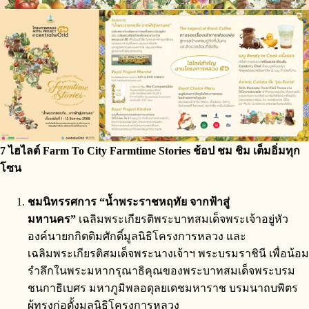
7 ไฮไลต์ Farm To City Farmtime Stories ช้อป ชม ชิม เต็มอิ่มทุก
โซน
ชมนิทรรศการ “น้ำพระราชหฤทัย จากฟ้าสู่
มหานคร”
เฉลิมพระเกียรติพระบาทสมเด็จพระเจ้าอยู่หัว
องค์นายกกิตติมศักดิ์มูลนิธิโครงการหลวง และ
เฉลิมพระเกียรติสมเด็จพระนางเจ้าฯ พระบรมราชินี เพื่อน้อม
รำลึกในพระมหากรุณาธิคุณของพระบาทสมเด็จพระบรม
ชนกาธิเบศร มหาภูมิพลอดุลยเดชมหาราช บรมนาถบพิตร
ผู้ทรงก่อตั้งมูลนิธิโครงการหลวง