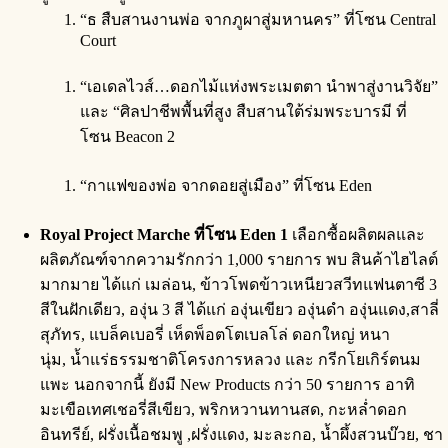
“ธ สืบสานงานพ่อ จากภูผาสู่มหานคร” ที่โซน Central
Court
“เอเดลไวส์…ดอกไม้แห่งพระเมตตา นำพาสู่งานวิจัย”
และ “ศิลปาชีพพื้นที่สูง สืบสานใต้ร่มพระบารมี ที่
โซน Beacon 2
“กาแฟของพ่อ จากดอยสู่เมือง” ที่โซน Eden
Royal Project Marche
ที่โซน Eden 1
เลือกซื้อผลิตผลและ
ผลิตภัณฑ์จากความรักกว่า 1,000 รายการ พบ สินค้าไฮไลต์
มากมาย ได้แก่ เมล่อน, ข้าวโพดข้าวเหนียวสวีทแฟนตาซี 3
สีในฝักเดียว, องุ่น 3 สี ได้แก่ องุ่นเขียว องุ่นดำ องุ่นแดง,สาลี่
สุภัทร, แบล็คเบอรี่ เห็ดพ็อตโตเบลโล่ ดอกใหญ่ หนา
นุ่ม, น้ำแร่ธรรมชาติโครงการหลวง และ กรีกโยเกิร์ตนม
แพะ นอกจากนี้ ยังมี New Products กว่า 50 รายการ อาทิ
มะเขือเทศเชอรี่สีเขียว, พริกหวานทานสด, กะหล่ำดอก
อินทรีย์, ฝรั่งเนื้อชมพู ,ฝรั่งแดง, มะละกอ, น้ำผึ้งสวนบ๊วย, ชา