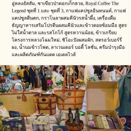
อู่หลงอัสสัม, ชาเขียวป่าดอกเก็กฮวย, Royal Coffee The
Legend ชุดที่ 1 และ ชุดที่ 3, กาแฟแคปซูลอินทนนท์, กาแฟ
แคปซูลตีนตก, กราโนลาผสมคีนัวรสน้ำผึ้ง, เครื่องดื่ม
ธัญญาหารเสริมโปรตีนผสมคีนัวและข้าวดอยซ้อมมือ สูตร
ไม่ใส่น้ำตาล และรสโกโก้ สูตรหวานน้อย, ข้าวเกรียบ
โครงการหลวงโฉมใหม่, ชิโอะปังผสมผัก, สตรอว์เบอร์รี่
ผง, น้ำนมข้าวโพด, ลาเวนเดอร์ บอดี้ โลชั่น, ครีมบำรุงมือ
และผลิตภัณฑ์กันแดด เอเดลไวส์