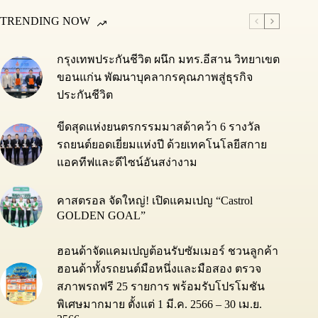
TRENDING NOW
กรุงเทพประกันชีวิต ผนึก มทร.อีสาน วิทยาเขต
ขอนแก่น พัฒนาบุคลากรคุณภาพสู่ธุรกิจ
ประกันชีวิต
ขีดสุดแห่งยนตรกรรมมาสด้าคว้า 6 รางวัล
รถยนต์ยอดเยี่ยมแห่งปี ด้วยเทคโนโลยีสกาย
แอคทีฟและดีไซน์อันสง่างาม
คาสตรอล จัดใหญ่! เปิดแคมเปญ “Castrol
GOLDEN GOAL”
ฮอนด้าจัดแคมเปญต้อนรับซัมเมอร์ ชวนลูกค้า
ฮอนด้าทั้งรถยนต์มือหนึ่งและมือสอง ตรวจ
สภาพรถฟรี 25 รายการ พร้อมรับโปรโมชัน
พิเศษมากมาย ตั้งแต่ 1 มี.ค. 2566 – 30 เม.ย.