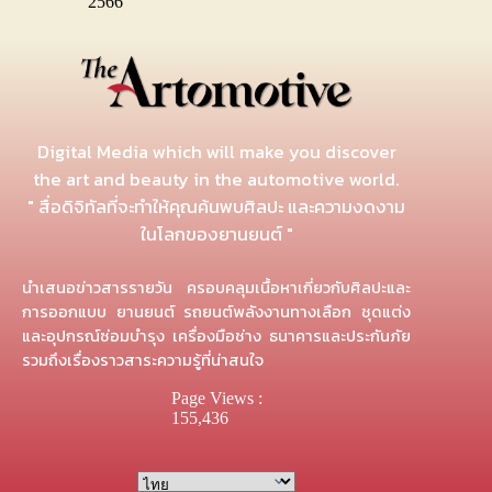
2566
Digital Media which will make you discover
the art and beauty in the automotive world.
" สื่อดิจิทัลที่จะทำให้คุณค้นพบศิลปะ และความงดงาม
ในโลกของยานยนต์ "
นำเสนอข่าวสารรายวัน ครอบคลุมเนื้อหาเกี่ยวกับศิลปะและ
การออกแบบ ยานยนต์ รถยนต์พลังงานทางเลือก ชุดแต่ง
และอุปกรณ์ซ่อมบำรุง เครื่องมือช่าง ธนาคารและประกันภัย
รวมถึงเรื่องราวสาระความรู้ที่น่าสนใจ
Page Views :
155,436