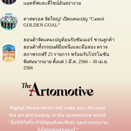
แอคทีฟและดีไซน์อันสง่างาม
คาสตรอล จัดใหญ่! เปิดแคมเปญ “Castrol
GOLDEN GOAL”
ฮอนด้าจัดแคมเปญต้อนรับซัมเมอร์ ชวนลูกค้า
ฮอนด้าทั้งรถยนต์มือหนึ่งและมือสอง ตรวจ
สภาพรถฟรี 25 รายการ พร้อมรับโปรโมชัน
พิเศษมากมาย ตั้งแต่ 1 มี.ค. 2566 – 30 เม.ย.
2566
Digital Media which will make you discover
the art and beauty in the automotive world.
" สื่อดิจิทัลที่จะทำให้คุณค้นพบศิลปะ และความงดงาม
ในโลกของยานยนต์ "