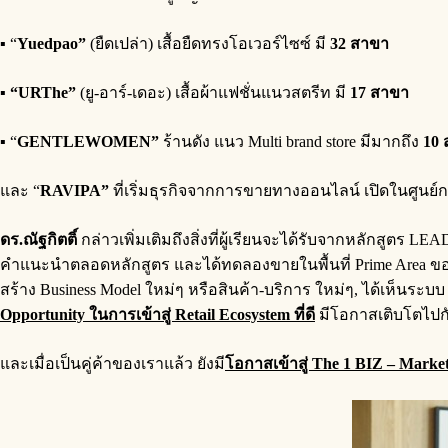
▪ “
Yuedpao”
(ยืดเปล่า) เสื้อยืดทรงโอเวอร์ไซซ์ มี
32 สาขา
▪
“URThe”
(ยู-อาร์-เดอะ) เสื้อผ้าแฟชั่นแนวสตรีท มี
17 สาขา
▪ “
GENTLEWOMEN”
ร้านดัง แนว Multi brand store มีมากถึง
10
และ “
RAVIPA”
ที่เริ่มธุรกิจจากการขายทางออนไลน์ เปิดในศูนย์
ดร.ณัฐกิตติ์
กล่าวเพิ่มเติมถึงสิ่งที่ผู้เรียนจะได้รับจากหลักสูตร LEAD
คำแนะนำตลอดหลักสูตร และได้ทดลองขายในพื้นที่ Prime Area ของ
สร้าง Business Model ใหม่ๆ หรือสินค้า-บริการ ใหม่ๆ, ได้เห็นระบบ S
Opportunity ในการเข้าสู่ Retail Ecosystem ที่ดี
มีโอกาสเติบโตไปกั
และเมื่อเป็นคู่ค้าของเราแล้ว ยังมี
โอกาสเข้าสู่
The 1 BIZ – Marketi