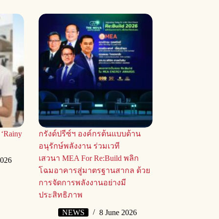
 ‘Rainy
กรังด์ปรีซ์ฯ องค์กรต้นแบบด้าน
อนุรักษ์พลังงาน ร่วมเวที
เสวนา MEA For Re:Build พลิก
2026
โฉมอาคารสู่มาตรฐานสากล ด้วย
การจัดการพลังงานอย่างมี
ประสิทธิภาพ
NEWS
8 June 2026