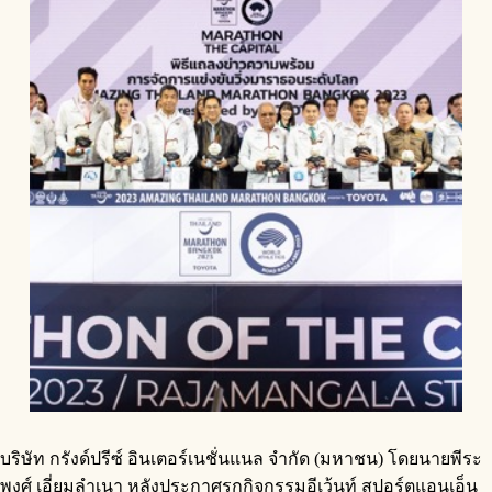
บริษัท กรังด์ปรีซ์ อินเตอร์เนชั่นแนล จำกัด (มหาชน) โดยนายพีระ
พงศ์ เอี่ยมลำเนา หลังประกาศรุกกิจกรรมอีเว้นท์ สปอร์ตแอนเอ็น