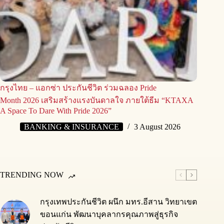
กรุงไทย – แอกซ่า ประกันชีวิต ร่วมฉลอง Pride
Month 2026 เสริมสร้างแรงบันดาลใจ ภายใต้ธีม “KTAXA
A Space To Dare With Pride 2026”
BANKING & INSURANCE
3 August 2026
TRENDING NOW
กรุงเทพประกันชีวิต ผนึก มทร.อีสาน วิทยาเขต
ขอนแก่น พัฒนาบุคลากรคุณภาพสู่ธุรกิจ