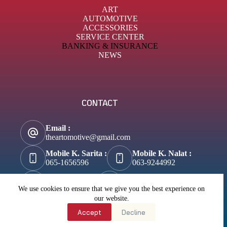
ART
AUTOMOTIVE
ACCESSORIES
SERVICE CENTER
BANKING & INSURANCE
NEWS
CONTACT
Email :
theartomotive@gmail.com
Mobile K. Sarita :
Mobile K. Nalat :
065-1656596
063-9244992
Tik-Tok :
About Business :
@theartomotive
Biztosuccess.com
We use cookies to ensure that we give you the best experience on
our website.
About Lifestyle :
Accept
Decline
Wannateller.com
Copyright © 2026 - Theartomotive.com All right reserved