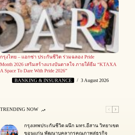
กรุงไทย – แอกซ่า ประกันชีวิต ร่วมฉลอง Pride
Month 2026 เสริมสร้างแรงบันดาลใจ ภายใต้ธีม “KTAXA
A Space To Dare With Pride 2026”
BANKING & INSURANCE
3 August 2026
TRENDING NOW
กรุงเทพประกันชีวิต ผนึก มทร.อีสาน วิทยาเขต
ขอนแก่น พัฒนาบุคลากรคุณภาพสู่ธุรกิจ