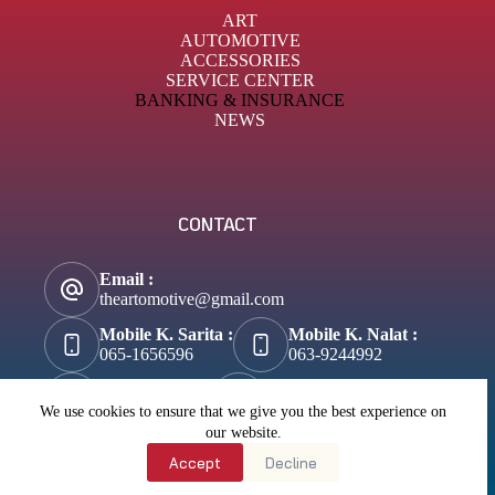
ART
AUTOMOTIVE
ACCESSORIES
SERVICE CENTER
BANKING & INSURANCE
NEWS
CONTACT
Email :
theartomotive@gmail.com
Mobile K. Sarita :
Mobile K. Nalat :
065-1656596
063-9244992
Tik-Tok :
About Business :
@theartomotive
Biztosuccess.com
We use cookies to ensure that we give you the best experience on
our website.
About Lifestyle :
Accept
Decline
Wannateller.com
Copyright © 2026 - Theartomotive.com All right reserved