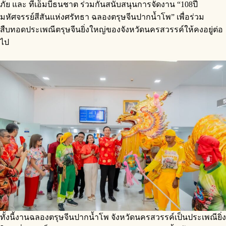
ภัย และ ทีเอ็มบีธนชาต ร่วมกันสนับสนุนการจัดงาน “108ปี
มหัศจรรย์สีสันแห่งศรัทธา ฉลองตรุษจีนปากน้ำโพ” เพื่อร่วม
สืบทอดประเพณีตรุษจีนยิ่งใหญ่ของจังหวัดนครสวรรค์ให้คงอยู่ต่อ
ไป
ทั้งนี้งานฉลองตรุษจีนปากน้ำโพ จังหวัดนครสวรรค์เป็นประเพณียิ่ง