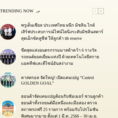
TRENDING NOW
พรูเด็นเชียล ประเทศไทย ผนึก มิชลิน ไกด์
เสิร์ฟประสบการณ์ไฟน์ไดนิ่งระดับมิชลินสตาร์
สุดเอ็กซ์คลูซีฟ ให้ลูกค้า ttb reserve
ขีดสุดแห่งยนตรกรรมมาสด้าคว้า 6 รางวัล
รถยนต์ยอดเยี่ยมแห่งปี ด้วยเทคโนโลยีสกาย
แอคทีฟและดีไซน์อันสง่างาม
คาสตรอล จัดใหญ่! เปิดแคมเปญ “Castrol
GOLDEN GOAL”
ฮอนด้าจัดแคมเปญต้อนรับซัมเมอร์ ชวนลูกค้า
ฮอนด้าทั้งรถยนต์มือหนึ่งและมือสอง ตรวจ
สภาพรถฟรี 25 รายการ พร้อมรับโปรโมชัน
พิเศษมากมาย ตั้งแต่ 1 มี.ค. 2566 – 30 เม.ย.