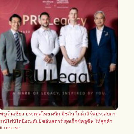
พรูเด็นเชียล ประเทศไทย ผนึก มิชลิน ไกด์ เสิร์ฟประสบกา
รณ์ไฟน์ไดนิ่งระดับมิชลินสตาร์ สุดเอ็กซ์คลูซีฟ ให้ลูกค้า
ttb reserve