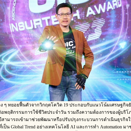
มต่าง ๆ ทยอยฟื้นตัวจากวิกฤตโควิด 19 ประกอบกับแนวโน้มเศรษฐกิจยั
ผลต่อพฤติกรรมการใช้ชีวิตประจำวัน รวมถึงความต้องการของผู้บริ
มารถเข้ามาช่วยพัฒนาหรือปรับปรุงกระบวนการดำเนินธุรกิจให้เติบโต
เป็น Global Trend อย่างเทคโนโลยี AI และการทำ Automation มาช