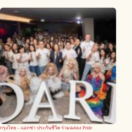
กรุงไทย – แอกซ่า ประกันชีวิต ร่วมฉลอง Pride