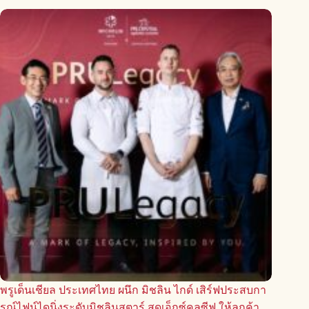
พรูเด็นเชียล ประเทศไทย ผนึก มิชลิน ไกด์ เสิร์ฟประสบกา
รณ์ไฟน์ไดนิ่งระดับมิชลินสตาร์ สุดเอ็กซ์คลูซีฟ ให้ลูกค้า