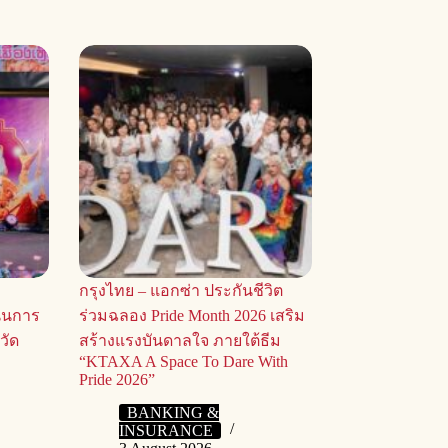
กรุงไทย – แอกซ่า ประกันชีวิต
ุนการ
ร่วมฉลอง Pride Month 2026 เสริม
วัด
สร้างแรงบันดาลใจ ภายใต้ธีม
“KTAXA A Space To Dare With
9
Pride 2026”
BANKING &
INSURANCE