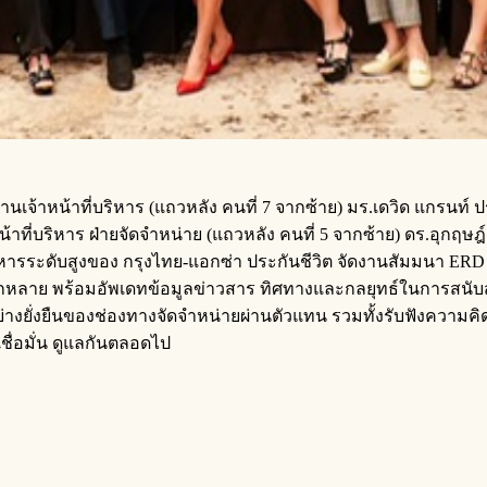
เจ้าหน้าที่บริหาร (แถวหลัง คนที่ 7 จากซ้าย) มร.เดวิด แกรนท์ ป
าหน้าที่บริหาร ฝ่ายจัดจำหน่าย (แถวหลัง คนที่ 5 จากซ้าย) ดร.อุ
หารระดับสูงของ กรุงไทย-แอกซ่า ประกันชีวิต จัดงานสัมมนา ERD S
หลาย พร้อมอัพเดทข้อมูลข่าวสาร ทิศทางและกลยุทธ์ในการสนับสนุ
โตอย่างยั่งยืนของช่องทางจัดจำหน่ายผ่านตัวแทน รวมทั้งรับฟังคว
ชื่อมั่น ดูแลกันตลอดไป