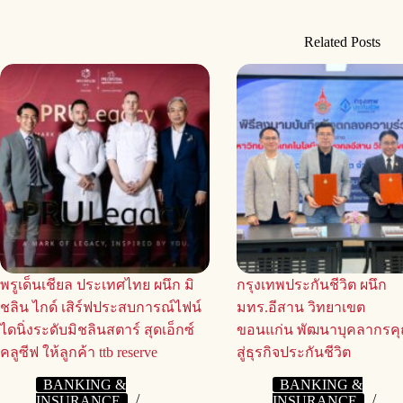
Related Posts
พรูเด็นเชียล ประเทศไทย ผนึก มิ
กรุงเทพประกันชีวิต ผนึก
ชลิน ไกด์ เสิร์ฟประสบการณ์ไฟน์
มทร.อีสาน วิทยาเขต
ไดนิ่งระดับมิชลินสตาร์ สุดเอ็กซ์
ขอนแก่น พัฒนาบุคลากรค
คลูซีฟ ให้ลูกค้า ttb reserve
สู่ธุรกิจประกันชีวิต
BANKING &
BANKING &
INSURANCE
INSURANCE