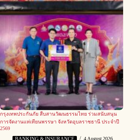
กรุงเทพประกันภัย สืบสานวัฒนธรรมไทย ร่วมสนับสนุน
การจัดงานแห่เทียนพรรษา จังหวัดอุบลราชธานี ประจำปี
2569
BANKING & INSURANCE
4 August 2026