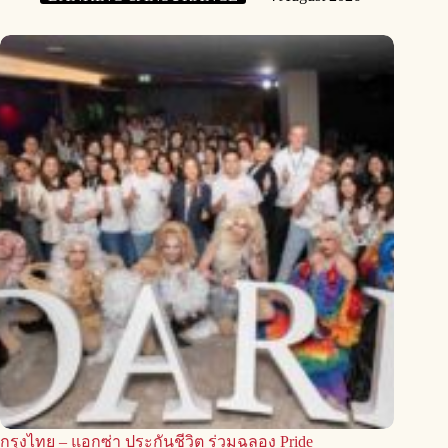
กรุงไทย – แอกซ่า ประกันชีวิต ร่วมฉลอง Pride