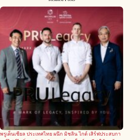
พรูเด็นเชียล ประเทศไทย ผนึก มิชลิน ไกด์ เสิร์ฟประสบกา