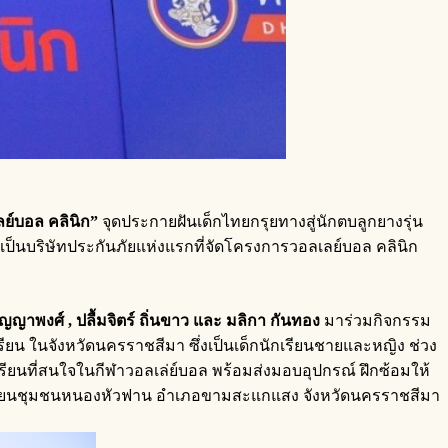
ลย์บอล คลินิก
”
จุดประกายฝันเด็กไทยกรุยทางสู่นักตบลูกยางรุ่น
มเป็นบริษัทประกันภัยแห่งแรกที่จัดโครงการวอลเลย์บอล คลินิก
ิญญาพงศ์ , ปลื้มจิตร์ ถิ่นขาว และ มลิกา กันทอง
มาร่วมกิจกรรม
เรียน ในจังหวัดนครราชสีมา ซึ่งเป็นเด็กนักเรียนชายและหญิง ช่วง
กเรียนที่สนใจในกีฬาวอลเล่ย์บอล พร้อมส่งมอบอุปกรณ์ ฝึกซ้อมให้
ณ โรงเรียนชุมชนหนองหัวฟาน อำเภอขามสะแกแสง จังหวัดนครราชสีมา