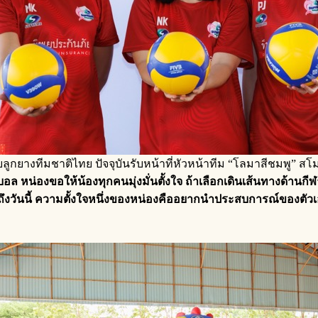
ลูกยางทีมชาติไทย ปัจจุบันรับหน้าที่หัวหน้าทีม “โลมาสีชมพู” สโม
 หน่องขอให้น้องทุกคนมุ่งมั่นตั้งใจ ถ้าเลือกเดินเส้นทางด้านกีฬาแ
งวันนี้ ความตั้งใจหนึ่งของหน่องคืออยากนำประสบการณ์ของตัวเองมา