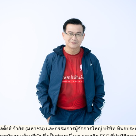
โฮลดิ้งส์ จำกัด (มหาชน) และกรรมการผู้จัดการใหญ่ บริษัท ทิพยปร