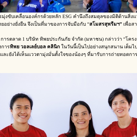
ารมุ่งขับเคลื่อนองค์กรด้วยหลัก ESG คำนึงถึงสมดุลของมิติด้านส
่างยั่งยืน จึงเป็นที่มาของการจับมือกับ “
สโมสรสุพรีมฯ”
เพื่อส
ารตลาด 1 บริษัท ทิพยประกันภัย จำกัด (มหาชน)
กล่าวว่า “โครงก
รงการ
ทิพย วอลเลย์บอล คลินิก
ในวันนี้เป็นไปอย่างสนุกสนาน เต็มไป
ยังได้เห็นแววตามุ่งมั่นตั้งใจของน้องๆ ที่มารับการถ่ายทอดการ