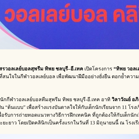
รวอลเลย์บอลสุพรีม ทิพย ชลบุรี
–
อี
.
เทค
เปิดโครงการ
“
ทิพย วอลเ
ที่สนใจในกีฬาวอลเลย์บอล เพื่อพัฒนาฝีมืออย่างยั่งยืน ตอกย้ำควา
ักกีฬาวอลเลย์บอลทีมสุพรีม ทิพย ชลบุรี-อี.เทค อาทิ
วิลาวัณย์ อภ
ป็น “ต้นแบบ” เพื่อสร้างแรงบันดาลใจให้กับเด็กนักเรียนจาก 11 โรง
ื่อรับการถ่ายทอดแนวทางวิธีการฝึกเทคนิค ที่ถูกต้องให้กับเด็กนั
าในระยะยาว โดยเปิดคลินิกเป็นครั้งแรกในวันที่ 13 มิถุนายนนี้ 