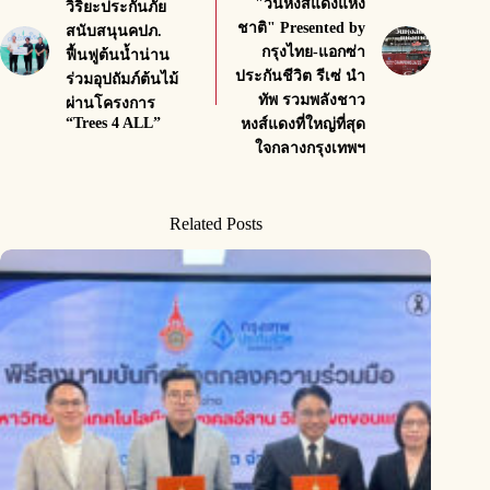
"วันหงส์แดงแห่ง
วิริยะประกันภัย
ชาติ" Presented by
สนับสนุนคปภ.
กรุงไทย-แอกซ่า
ฟื้นฟูต้นน้ำน่าน
ประกันชีวิต รีเซ่ นํา
ร่วมอุปถัมภ์ต้นไม้
ทัพ รวมพลังชาว
ผ่านโครงการ
“Trees 4 ALL”
หงส์แดงที่ใหญ่ที่สุด
ใจกลางกรุงเทพฯ
Related Posts