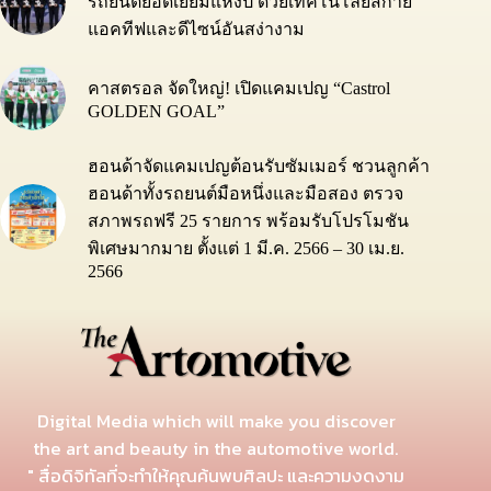
รถยนต์ยอดเยี่ยมแห่งปี ด้วยเทคโนโลยีสกาย
แอคทีฟและดีไซน์อันสง่างาม
คาสตรอล จัดใหญ่! เปิดแคมเปญ “Castrol
GOLDEN GOAL”
ฮอนด้าจัดแคมเปญต้อนรับซัมเมอร์ ชวนลูกค้า
ฮอนด้าทั้งรถยนต์มือหนึ่งและมือสอง ตรวจ
สภาพรถฟรี 25 รายการ พร้อมรับโปรโมชัน
พิเศษมากมาย ตั้งแต่ 1 มี.ค. 2566 – 30 เม.ย.
2566
Digital Media which will make you discover
the art and beauty in the automotive world.
" สื่อดิจิทัลที่จะทำให้คุณค้นพบศิลปะ และความงดงาม