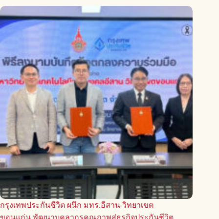
กรุงเทพประกันชีวิต ผนึก มทร.อีสาน วิทยาเขต
ขอนแก่น พัฒนาบุคลากรคุณภาพสู่ธุรกิจประกันชีวิต