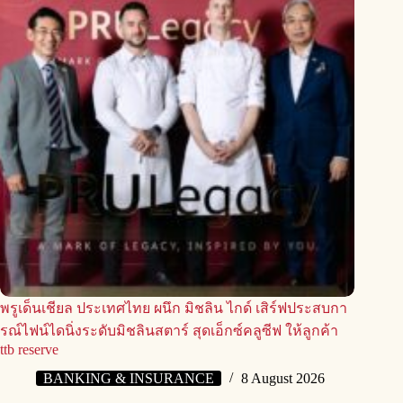
พรูเด็นเชียล ประเทศไทย ผนึก มิชลิน ไกด์ เสิร์ฟประสบกา
รณ์ไฟน์ไดนิ่งระดับมิชลินสตาร์ สุดเอ็กซ์คลูซีฟ ให้ลูกค้า
ttb reserve
BANKING & INSURANCE
8 August 2026