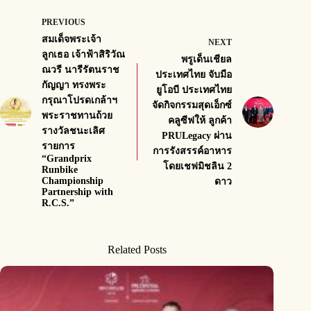
PREVIOUS
สมเด็จพระเจ้า
NEXT
ลูกเธอ เจ้าฟ้าสิริวัณ
พรูเด็นเชียล
ณวรี นารีรัตนราช
ประเทศไทย จับมือ
กัญญา ทรงพระ
ยูโอบี ประเทศไทย
กรุณาโปรดเกล้าฯ
จัดกิจกรรมสุดเอ็กซ์
พระราชทานถ้วย
คลูซีฟให้ ลูกค้า
รางวัลชนะเลิศ
PRULegacy ผ่าน
รายการ
การรังสรรค์อาหาร
“Grandprix
โดยเชฟมิชลิน 2
Runbike
Championship
ดาว
Partnership with
R.C.S.”
Related Posts