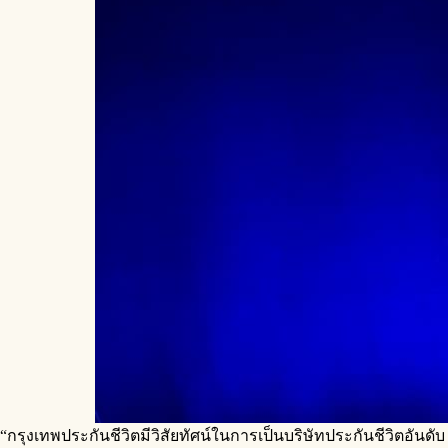
“กรุงเทพประกันชีวิตมีวิสัยทัศน์ในการเป็นบริษัทประกันชีวิตอันดั