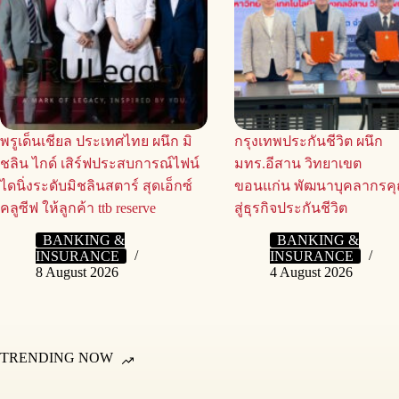
พรูเด็นเชียล ประเทศไทย ผนึก มิ
กรุงเทพประกันชีวิต ผนึก
ชลิน ไกด์ เสิร์ฟประสบการณ์ไฟน์
มทร.อีสาน วิทยาเขต
ไดนิ่งระดับมิชลินสตาร์ สุดเอ็กซ์
ขอนแก่น พัฒนาบุคลากรค
คลูซีฟ ให้ลูกค้า ttb reserve
สู่ธุรกิจประกันชีวิต
BANKING &
BANKING &
INSURANCE
INSURANCE
8 August 2026
4 August 2026
TRENDING NOW