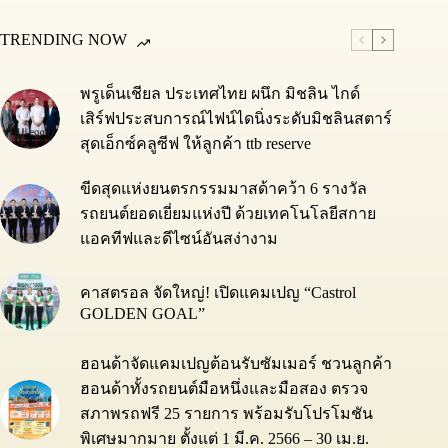
TRENDING NOW
พรูเด็นเชียล ประเทศไทย ผนึก มิชลิน ไกด์
เสิร์ฟประสบการณ์ไฟน์ไดนิ่งระดับมิชลินสตาร์
สุดเอ็กซ์คลูซีฟ ให้ลูกค้า ttb reserve
ขีดสุดแห่งยนตรกรรมมาสด้าคว้า 6 รางวัล
รถยนต์ยอดเยี่ยมแห่งปี ด้วยเทคโนโลยีสกาย
แอคทีฟและดีไซน์อันสง่างาม
คาสตรอล จัดใหญ่! เปิดแคมเปญ “Castrol
GOLDEN GOAL”
ฮอนด้าจัดแคมเปญต้อนรับซัมเมอร์ ชวนลูกค้า
ฮอนด้าทั้งรถยนต์มือหนึ่งและมือสอง ตรวจ
สภาพรถฟรี 25 รายการ พร้อมรับโปรโมชัน
พิเศษมากมาย ตั้งแต่ 1 มี.ค. 2566 – 30 เม.ย.