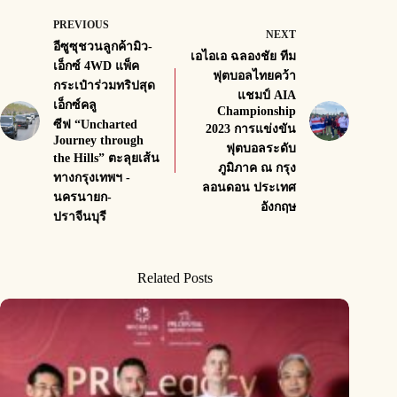
PREVIOUS
NEXT
อีซูซุชวนลูกค้ามิว-
เอไอเอ ฉลองชัย ทีม
เอ็กซ์ 4WD แพ็ค
ฟุตบอลไทยคว้า
กระเป๋าร่วมทริปสุด
แชมป์ AIA
เอ็กซ์คลู
Championship
ซีฟ “Uncharted
2023 การแข่งขัน
Journey through
ฟุตบอลระดับ
the Hills” ตะลุยเส้น
ภูมิภาค ณ กรุง
ทางกรุงเทพฯ -
ลอนดอน ประเทศ
นครนายก-
อังกฤษ
ปราจีนบุรี
Related Posts