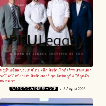
พรูเด็นเชียล ประเทศไทย ผนึก มิชลิน ไกด์ เสิร์ฟประสบกา
รณ์ไฟน์ไดนิ่งระดับมิชลินสตาร์ สุดเอ็กซ์คลูซีฟ ให้ลูกค้า
ttb reserve
BANKING & INSURANCE
8 August 2026