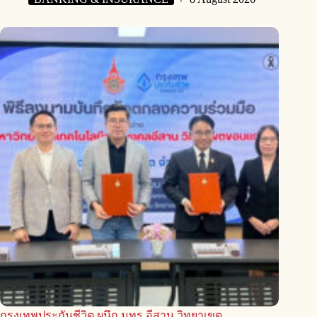
กรุงเทพประกันชีวิต ผนึก มทร.อีสาน วิทยาเขต