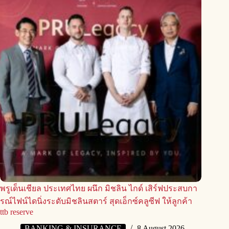
พรูเด็นเชียล ประเทศไทย ผนึก มิชลิน ไกด์ เสิร์ฟประสบกา
รณ์ไฟน์ไดนิ่งระดับมิชลินสตาร์ สุดเอ็กซ์คลูซีฟ ให้ลูกค้า
ttb reserve
BANKING & INSURANCE
8 August 2026