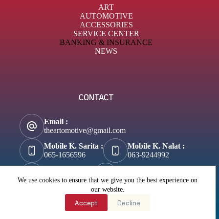
ART
AUTOMOTIVE
ACCESSORIES
SERVICE CENTER
BANKING & INSURANCE
NEWS
CONTACT
Email :
theartomotive@gmail.com
Mobile K. Sarita :
Mobile K. Nalat :
065-1656596
063-9244992
Tik-Tok :
About Business :
@theartomotive
Biztosuccess.com
We use cookies to ensure that we give you the best experience on
our website.
About Lifestyle :
Accept
Decline
Wannateller.com
Copyright © 2026 - Theartomotive.com All right reserved