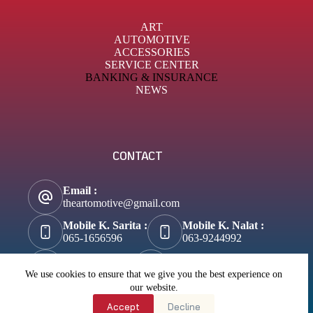
ART
AUTOMOTIVE
ACCESSORIES
SERVICE CENTER
BANKING & INSURANCE
NEWS
CONTACT
Email :
theartomotive@gmail.com
Mobile K. Sarita :
Mobile K. Nalat :
065-1656596
063-9244992
Tik-Tok :
About Business :
@theartomotive
Biztosuccess.com
We use cookies to ensure that we give you the best experience on
our website.
About Lifestyle :
Accept
Decline
Wannateller.com