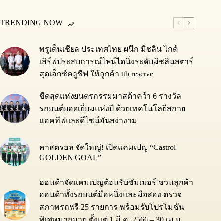
TRENDING NOW
พรูเด็นเชียล ประเทศไทย ผนึก มิชลิน ไกด์
เสิร์ฟประสบการณ์ไฟน์ไดนิ่งระดับมิชลินสตาร์
สุดเอ็กซ์คลูซีฟ ให้ลูกค้า ttb reserve
ขีดสุดแห่งยนตรกรรมมาสด้าคว้า 6 รางวัล
รถยนต์ยอดเยี่ยมแห่งปี ด้วยเทคโนโลยีสกาย
แอคทีฟและดีไซน์อันสง่างาม
คาสตรอล จัดใหญ่! เปิดแคมเปญ “Castrol
GOLDEN GOAL”
ฮอนด้าจัดแคมเปญต้อนรับซัมเมอร์ ชวนลูกค้า
ฮอนด้าทั้งรถยนต์มือหนึ่งและมือสอง ตรวจ
สภาพรถฟรี 25 รายการ พร้อมรับโปรโมชัน
พิเศษมากมาย ตั้งแต่ 1 มี.ค. 2566 – 30 เม.ย.