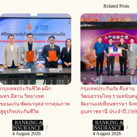
Related Posts
กรุงเทพประกันชีวิต ผนึก
กรุงเทพประกันภัย สืบสาน
มทร.อีสาน วิทยาเขต
วัฒนธรรมไทย ร่วมสนับสน
ขอนแก่น พัฒนาบุคลากรคุณภาพ
จัดงานแห่เทียนพรรษา จังห
สู่ธุรกิจประกันชีวิต
อุบลราชธานี ประจำปี 256
BANKING &
BANKING &
INSURANCE
INSURANCE
4 August 2026
4 August 2026