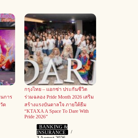
กรุงไทย – แอกซ่า ประกันชีวิต
ุนการ
ร่วมฉลอง Pride Month 2026 เสริม
วัด
สร้างแรงบันดาลใจ ภายใต้ธีม
“KTAXA A Space To Dare With
9
Pride 2026”
BANKING &
INSURANCE
3 August 2026