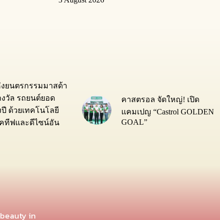
ห่งยนตรกรรมมาสด้า
างวัล รถยนต์ยอด
คาสตรอล จัดใหญ่! เปิด
่งปี ด้วยเทคโนโลยี
แคมเปญ “Castrol GOLDEN
GOAL”
ทีฟและดีไซน์อัน
 beauty in