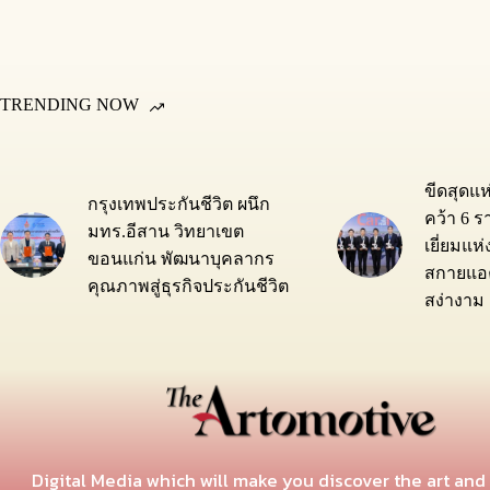
TRENDING NOW
ขีดสุดแ
กรุงเทพประกันชีวิต ผนึก
คว้า 6 ร
มทร.อีสาน วิทยาเขต
เยี่ยมแห
ขอนแก่น พัฒนาบุคลากร
สกายแอค
คุณภาพสู่ธุรกิจประกันชีวิต
สง่างาม
Digital Media which will make you discover the art and